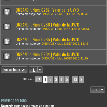
ONSA/Dir. Núm. 0287 | Valor de la UV/O
Último mensaje por
ONSA/VE
«
Sab. 11OCT2025, 01:45
ONSA/Dir. Núm. 0286 | Valor de la UV/O
Último mensaje por
ONSA/VE
«
Sab. 04OCT2025, 00:53
ONSA/Dir. Núm. 0285 | Valor de la UV/O
Último mensaje por
ONSA/VE
«
Mar. 23SEP2025, 13:45
ONSA/Dir. Núm. 0284 | Valor de la UV/O
Último mensaje por
ONSA/VE
«
Mar. 16SEP2025, 11:29
Nuevo Tema
1
2
3
4
5
13
Página
1
de
13
Siguiente
308 temas
…
Ir a
PERMISOS DEL FORO
No puede
abrir nuevos temas en esta sala