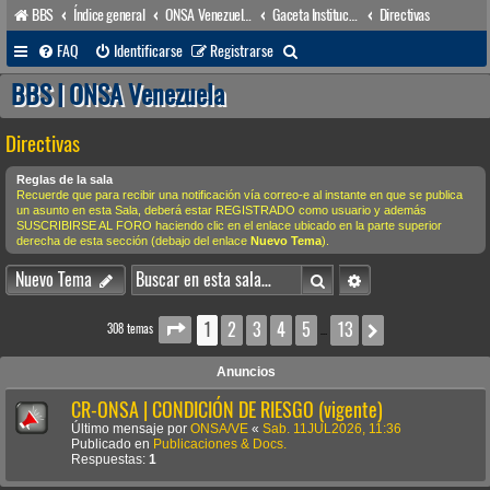
BBS
Índice general
ONSA Venezuela (acceso público)
Gaceta Institucional
Directivas
B
FAQ
Identificarse
Registrarse
u
BBS | ONSA Venezuela
s
Directivas
c
a
Reglas de la sala
Recuerde que para recibir una notificación vía correo-e al instante en que se publica
r
un asunto en esta Sala, deberá estar REGISTRADO como usuario y además
SUSCRIBIRSE AL FORO haciendo clic en el enlace ubicado en la parte superior
derecha de esta sección (debajo del enlace
Nuevo Tema
).
Buscar
Búsqueda avanzada
Nuevo Tema
1
2
3
4
5
13
Página
1
de
13
Siguiente
308 temas
…
Anuncios
CR-ONSA | CONDICIÓN DE RIESGO (vigente)
Último mensaje por
ONSA/VE
«
Sab. 11JUL2026, 11:36
Publicado en
Publicaciones & Docs.
Respuestas:
1