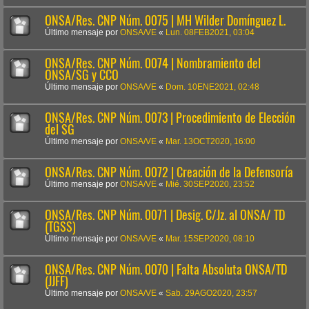
ONSA/Res. CNP Núm. 0075 | MH Wilder Domínguez L.
Último mensaje por
ONSA/VE
«
Lun. 08FEB2021, 03:04
ONSA/Res. CNP Núm. 0074 | Nombramiento del
ONSA/SG y CCO
Último mensaje por
ONSA/VE
«
Dom. 10ENE2021, 02:48
ONSA/Res. CNP Núm. 0073 | Procedimiento de Elección
del SG
Último mensaje por
ONSA/VE
«
Mar. 13OCT2020, 16:00
ONSA/Res. CNP Núm. 0072 | Creación de la Defensoría
Último mensaje por
ONSA/VE
«
Mié. 30SEP2020, 23:52
ONSA/Res. CNP Núm. 0071 | Desig. C/Jz. al ONSA/ TD
(TGSS)
Último mensaje por
ONSA/VE
«
Mar. 15SEP2020, 08:10
ONSA/Res. CNP Núm. 0070 | Falta Absoluta ONSA/TD
(JJFF)
Último mensaje por
ONSA/VE
«
Sab. 29AGO2020, 23:57