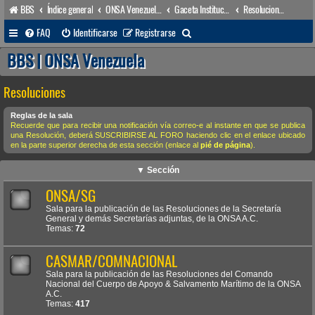
BBS
Índice general
ONSA Venezuela (acceso público)
Gaceta Institucional
Resoluciones
B
FAQ
Identificarse
Registrarse
u
BBS | ONSA Venezuela
s
Resoluciones
c
a
Reglas de la sala
Recuerde que para recibir una notificación vía correo-e al instante en que se publica
r
una Resolución, deberá SUSCRIBIRSE AL FORO haciendo clic en el enlace ubicado
en la parte superior derecha de esta sección (enlace al
pié de página
).
▼ Sección
ONSA/SG
Sala para la publicación de las Resoluciones de la Secretaría
General y demás Secretarías adjuntas, de la ONSA A.C.
Temas:
72
CASMAR/COMNACIONAL
Sala para la publicación de las Resoluciones del Comando
Nacional del Cuerpo de Apoyo & Salvamento Marítimo de la ONSA
A.C.
Temas:
417