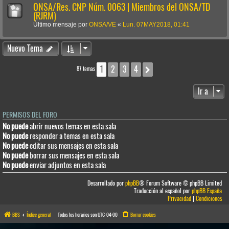
ONSA/Res. CNP Núm. 0063 | Miembros del ONSA/TD
(RJRM)
Último mensaje por
ONSA/VE
«
Lun. 07MAY2018, 01:41
Nuevo Tema
1
2
3
4
Siguiente
87 temas
Ir a
PERMISOS DEL FORO
No puede
abrir nuevos temas en esta sala
No puede
responder a temas en esta sala
No puede
editar sus mensajes en esta sala
No puede
borrar sus mensajes en esta sala
No puede
enviar adjuntos en esta sala
Desarrollado por
phpBB
® Forum Software © phpBB Limited
Traducción al español por
phpBB España
Privacidad
|
Condiciones
BBS
Índice general
Todos los horarios son
UTC-04:00
Borrar cookies