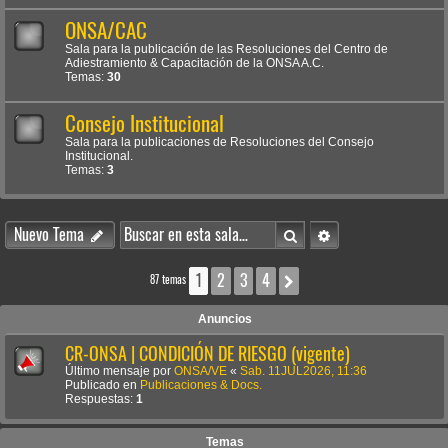
ONSA/CAC
Sala para la publicación de las Resoluciones del Centro de
Adiestramiento & Capacitación de la ONSA A.C.
Temas:
30
Consejo Institucional
Sala para la publicaciones de Resoluciones del Consejo
Institucional.
Temas:
3
Buscar
Búsqueda avanzada
Nuevo Tema
1
2
3
4
Siguiente
87 temas
Anuncios
CR-ONSA | CONDICIÓN DE RIESGO (vigente)
Último mensaje por
ONSA/VE
«
Sab. 11JUL2026, 11:36
Publicado en
Publicaciones & Docs.
Respuestas:
1
Temas