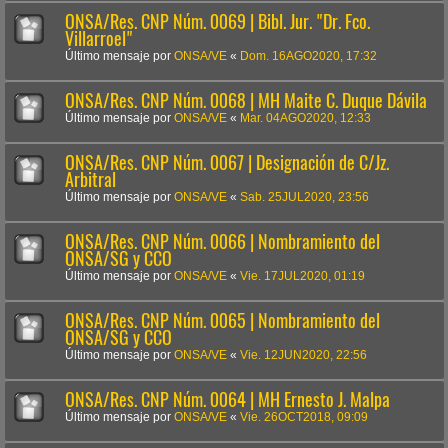
ONSA/Res. CNP Núm. 0069 | Bibl. Jur. "Dr. Fco.
Villarroel"
Último mensaje por
ONSA/VE
«
Dom. 16AGO2020, 17:32
ONSA/Res. CNP Núm. 0068 | MH Maite C. Duque Dávila
Último mensaje por
ONSA/VE
«
Mar. 04AGO2020, 12:33
ONSA/Res. CNP Núm. 0067 | Designación de C/Jz.
Arbitral
Último mensaje por
ONSA/VE
«
Sab. 25JUL2020, 23:56
ONSA/Res. CNP Núm. 0066 | Nombramiento del
ONSA/SG y CCO
Último mensaje por
ONSA/VE
«
Vie. 17JUL2020, 01:19
ONSA/Res. CNP Núm. 0065 | Nombramiento del
ONSA/SG y CCO
Último mensaje por
ONSA/VE
«
Vie. 12JUN2020, 22:56
ONSA/Res. CNP Núm. 0064 | MH Ernesto J. Malpa
Último mensaje por
ONSA/VE
«
Vie. 26OCT2018, 09:09