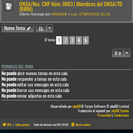
ONSA/Res. CNP Núm. 0063 | Miembros del ONSA/TD
(RJRM)
Último mensaje por
ONSA/VE
«
Lun. 07MAY2018, 01:41
Nuevo Tema
1
2
3
4
Siguiente
87 temas
Ir a
PERMISOS DEL FORO
No puede
abrir nuevos temas en esta sala
No puede
responder a temas en esta sala
No puede
editar sus mensajes en esta sala
No puede
borrar sus mensajes en esta sala
No puede
enviar adjuntos en esta sala
Desarrollado por
phpBB
® Forum Software © phpBB Limited
Traducción al español por
phpBB España
Privacidad
|
Condiciones
BBS
Índice general
Todos los horarios son
UTC-04:00
Borrar cookies