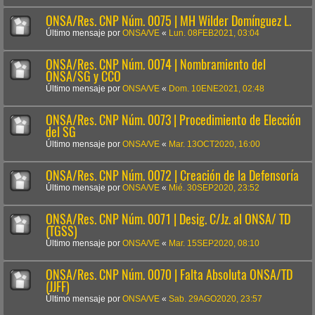
ONSA/Res. CNP Núm. 0075 | MH Wilder Domínguez L.
Último mensaje por
ONSA/VE
«
Lun. 08FEB2021, 03:04
ONSA/Res. CNP Núm. 0074 | Nombramiento del
ONSA/SG y CCO
Último mensaje por
ONSA/VE
«
Dom. 10ENE2021, 02:48
ONSA/Res. CNP Núm. 0073 | Procedimiento de Elección
del SG
Último mensaje por
ONSA/VE
«
Mar. 13OCT2020, 16:00
ONSA/Res. CNP Núm. 0072 | Creación de la Defensoría
Último mensaje por
ONSA/VE
«
Mié. 30SEP2020, 23:52
ONSA/Res. CNP Núm. 0071 | Desig. C/Jz. al ONSA/ TD
(TGSS)
Último mensaje por
ONSA/VE
«
Mar. 15SEP2020, 08:10
ONSA/Res. CNP Núm. 0070 | Falta Absoluta ONSA/TD
(JJFF)
Último mensaje por
ONSA/VE
«
Sab. 29AGO2020, 23:57