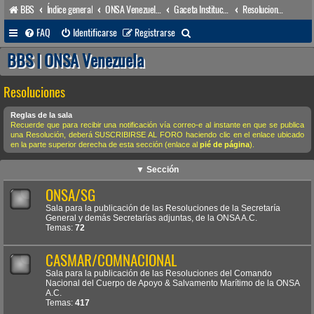
BBS
Índice general
ONSA Venezuela (acceso público)
Gaceta Institucional
Resoluciones
B
FAQ
Identificarse
Registrarse
u
BBS | ONSA Venezuela
s
Resoluciones
c
a
Reglas de la sala
Recuerde que para recibir una notificación vía correo-e al instante en que se publica
r
una Resolución, deberá SUSCRIBIRSE AL FORO haciendo clic en el enlace ubicado
en la parte superior derecha de esta sección (enlace al
pié de página
).
▼ Sección
ONSA/SG
Sala para la publicación de las Resoluciones de la Secretaría
General y demás Secretarías adjuntas, de la ONSA A.C.
Temas:
72
CASMAR/COMNACIONAL
Sala para la publicación de las Resoluciones del Comando
Nacional del Cuerpo de Apoyo & Salvamento Marítimo de la ONSA
A.C.
Temas:
417