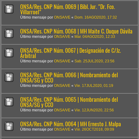
ONSA/Res. CNP Núm. 0069 | Bibl. Jur. "Dr. Fco.
Villarroel"
Último mensaje por
ONSA/VE
«
Dom. 16AGO2020, 17:32
ONSA/Res. CNP Núm. 0068 | MH Maite C. Duque Dávila
Último mensaje por
ONSA/VE
«
Mar. 04AGO2020, 12:33
ONSA/Res. CNP Núm. 0067 | Designación de C/Jz.
Arbitral
Último mensaje por
ONSA/VE
«
Sab. 25JUL2020, 23:56
ONSA/Res. CNP Núm. 0066 | Nombramiento del
ONSA/SG y CCO
Último mensaje por
ONSA/VE
«
Vie. 17JUL2020, 01:19
ONSA/Res. CNP Núm. 0065 | Nombramiento del
ONSA/SG y CCO
Último mensaje por
ONSA/VE
«
Vie. 12JUN2020, 22:56
ONSA/Res. CNP Núm. 0064 | MH Ernesto J. Malpa
Último mensaje por
ONSA/VE
«
Vie. 26OCT2018, 09:09