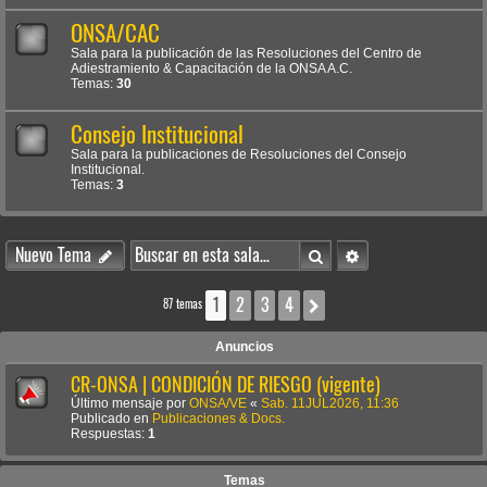
ONSA/CAC
Sala para la publicación de las Resoluciones del Centro de
Adiestramiento & Capacitación de la ONSA A.C.
Temas:
30
Consejo Institucional
Sala para la publicaciones de Resoluciones del Consejo
Institucional.
Temas:
3
Buscar
Búsqueda avanzada
Nuevo Tema
1
2
3
4
Siguiente
87 temas
Anuncios
CR-ONSA | CONDICIÓN DE RIESGO (vigente)
Último mensaje por
ONSA/VE
«
Sab. 11JUL2026, 11:36
Publicado en
Publicaciones & Docs.
Respuestas:
1
Temas