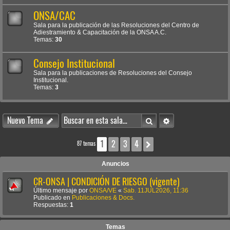
ONSA/CAC
Sala para la publicación de las Resoluciones del Centro de
Adiestramiento & Capacitación de la ONSA A.C.
Temas:
30
Consejo Institucional
Sala para la publicaciones de Resoluciones del Consejo
Institucional.
Temas:
3
Buscar
Búsqueda avanzada
Nuevo Tema
1
2
3
4
Siguiente
87 temas
Anuncios
CR-ONSA | CONDICIÓN DE RIESGO (vigente)
Último mensaje por
ONSA/VE
«
Sab. 11JUL2026, 11:36
Publicado en
Publicaciones & Docs.
Respuestas:
1
Temas