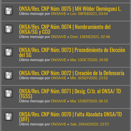
ONSA/Res. CNP Núm. 0075 | MH Wilder Domínguez L.
Último mensaje por
ONSA/VE
«
Lun. 08FEB2021, 03:04
ONSA/Res. CNP Núm. 0074 | Nombramiento del
ONSA/SG y CCO
Último mensaje por
ONSA/VE
«
Dom. 10ENE2021, 02:48
ONSA/Res. CNP Núm. 0073 | Procedimiento de Elección
del SG
Último mensaje por
ONSA/VE
«
Mar. 13OCT2020, 16:00
ONSA/Res. CNP Núm. 0072 | Creación de la Defensoría
Último mensaje por
ONSA/VE
«
Mié. 30SEP2020, 23:52
ONSA/Res. CNP Núm. 0071 | Desig. C/Jz. al ONSA/ TD
(TGSS)
Último mensaje por
ONSA/VE
«
Mar. 15SEP2020, 08:10
ONSA/Res. CNP Núm. 0070 | Falta Absoluta ONSA/TD
(JJFF)
Último mensaje por
ONSA/VE
«
Sab. 29AGO2020, 23:57