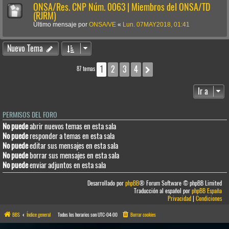
ONSA/Res. CNP Núm. 0063 | Miembros del ONSA/TD
(RJRM)
Último mensaje por
ONSA/VE
«
Lun. 07MAY2018, 01:41
Nuevo Tema
1
2
3
4
Siguiente
87 temas
Ir a
PERMISOS DEL FORO
No puede
abrir nuevos temas en esta sala
No puede
responder a temas en esta sala
No puede
editar sus mensajes en esta sala
No puede
borrar sus mensajes en esta sala
No puede
enviar adjuntos en esta sala
Desarrollado por
phpBB
® Forum Software © phpBB Limited
Traducción al español por
phpBB España
Privacidad
|
Condiciones
BBS
Índice general
Todos los horarios son
UTC-04:00
Borrar cookies