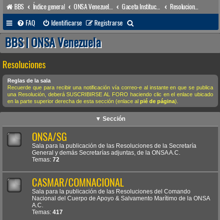
BBS
Índice general
ONSA Venezuela (acceso público)
Gaceta Institucional
Resoluciones
B
FAQ
Identificarse
Registrarse
u
BBS | ONSA Venezuela
s
Resoluciones
c
a
Reglas de la sala
Recuerde que para recibir una notificación vía correo-e al instante en que se publica
r
una Resolución, deberá SUSCRIBIRSE AL FORO haciendo clic en el enlace ubicado
en la parte superior derecha de esta sección (enlace al
pié de página
).
▼ Sección
ONSA/SG
Sala para la publicación de las Resoluciones de la Secretaría
General y demás Secretarías adjuntas, de la ONSA A.C.
Temas:
72
CASMAR/COMNACIONAL
Sala para la publicación de las Resoluciones del Comando
Nacional del Cuerpo de Apoyo & Salvamento Marítimo de la ONSA
A.C.
Temas:
417