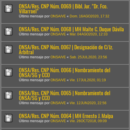
ONSA/Res. CNP Núm. 0069 | Bibl. Jur. "Dr. Fco.
Villarroel"
Último mensaje por
ONSA/VE
«
Dom. 16AGO2020, 17:32
ONSA/Res. CNP Núm. 0068 | MH Maite C. Duque Dávila
Último mensaje por
ONSA/VE
«
Mar. 04AGO2020, 12:33
ONSA/Res. CNP Núm. 0067 | Designación de C/Jz.
Arbitral
Último mensaje por
ONSA/VE
«
Sab. 25JUL2020, 23:56
ONSA/Res. CNP Núm. 0066 | Nombramiento del
ONSA/SG y CCO
Último mensaje por
ONSA/VE
«
Vie. 17JUL2020, 01:19
ONSA/Res. CNP Núm. 0065 | Nombramiento del
ONSA/SG y CCO
Último mensaje por
ONSA/VE
«
Vie. 12JUN2020, 22:56
ONSA/Res. CNP Núm. 0064 | MH Ernesto J. Malpa
Último mensaje por
ONSA/VE
«
Vie. 26OCT2018, 09:09