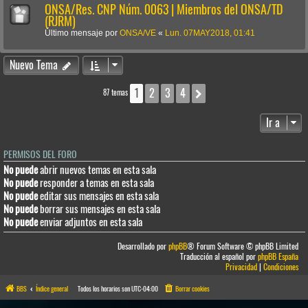
ONSA/Res. CNP Núm. 0063 | Miembros del ONSA/TD
(RJRM)
Último mensaje por
ONSA/VE
«
Lun. 07MAY2018, 01:41
Nuevo Tema
1
2
3
4
Siguiente
87 temas
Ir a
PERMISOS DEL FORO
No puede
abrir nuevos temas en esta sala
No puede
responder a temas en esta sala
No puede
editar sus mensajes en esta sala
No puede
borrar sus mensajes en esta sala
No puede
enviar adjuntos en esta sala
Desarrollado por
phpBB
® Forum Software © phpBB Limited
Traducción al español por
phpBB España
Privacidad
|
Condiciones
BBS
Índice general
Todos los horarios son
UTC-04:00
Borrar cookies