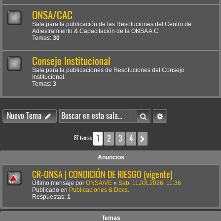
ONSA/CAC
Sala para la publicación de las Resoluciones del Centro de
Adiestramiento & Capacitación de la ONSA A.C.
Temas:
30
Consejo Institucional
Sala para la publicaciones de Resoluciones del Consejo
Institucional.
Temas:
3
Buscar
Búsqueda avanzada
Nuevo Tema
1
2
3
4
Siguiente
87 temas
Anuncios
CR-ONSA | CONDICIÓN DE RIESGO (vigente)
Último mensaje por
ONSA/VE
«
Sab. 11JUL2026, 11:36
Publicado en
Publicaciones & Docs.
Respuestas:
1
Temas