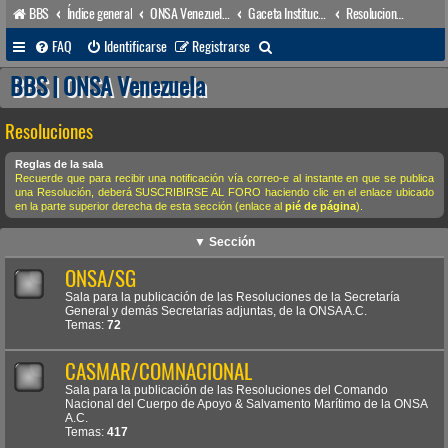
BBS
Índice general
ONSA Venezuela (acceso público)
Gaceta Institucional
Resoluciones
B
FAQ
Identificarse
Registrarse
u
BBS | ONSA Venezuela
s
Resoluciones
c
a
Reglas de la sala
Recuerde que para recibir una notificación vía correo-e al instante en que se publica
r
una Resolución, deberá SUSCRIBIRSE AL FORO haciendo clic en el enlace ubicado
en la parte superior derecha de esta sección (enlace al
pié de página
).
▼ Sección
ONSA/SG
Sala para la publicación de las Resoluciones de la Secretaría
General y demás Secretarías adjuntas, de la ONSA A.C.
Temas:
72
CASMAR/COMNACIONAL
Sala para la publicación de las Resoluciones del Comando
Nacional del Cuerpo de Apoyo & Salvamento Marítimo de la ONSA
A.C.
Temas:
417