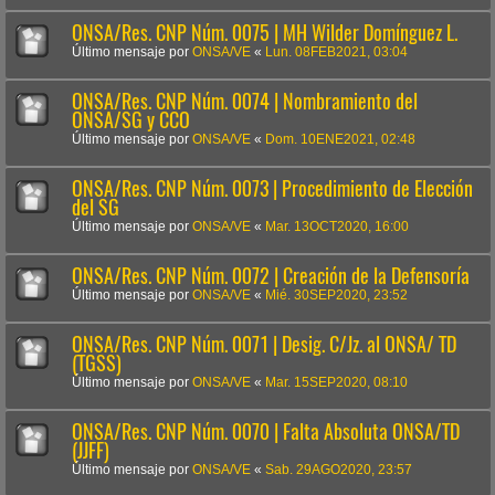
ONSA/Res. CNP Núm. 0075 | MH Wilder Domínguez L.
Último mensaje por
ONSA/VE
«
Lun. 08FEB2021, 03:04
ONSA/Res. CNP Núm. 0074 | Nombramiento del
ONSA/SG y CCO
Último mensaje por
ONSA/VE
«
Dom. 10ENE2021, 02:48
ONSA/Res. CNP Núm. 0073 | Procedimiento de Elección
del SG
Último mensaje por
ONSA/VE
«
Mar. 13OCT2020, 16:00
ONSA/Res. CNP Núm. 0072 | Creación de la Defensoría
Último mensaje por
ONSA/VE
«
Mié. 30SEP2020, 23:52
ONSA/Res. CNP Núm. 0071 | Desig. C/Jz. al ONSA/ TD
(TGSS)
Último mensaje por
ONSA/VE
«
Mar. 15SEP2020, 08:10
ONSA/Res. CNP Núm. 0070 | Falta Absoluta ONSA/TD
(JJFF)
Último mensaje por
ONSA/VE
«
Sab. 29AGO2020, 23:57