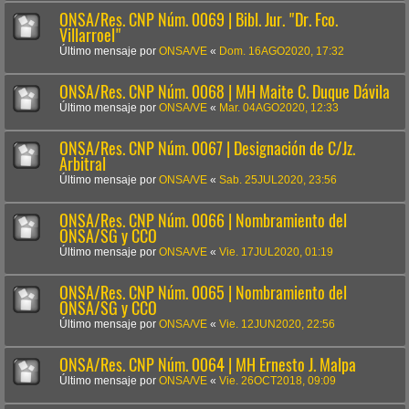
ONSA/Res. CNP Núm. 0069 | Bibl. Jur. "Dr. Fco.
Villarroel"
Último mensaje por
ONSA/VE
«
Dom. 16AGO2020, 17:32
ONSA/Res. CNP Núm. 0068 | MH Maite C. Duque Dávila
Último mensaje por
ONSA/VE
«
Mar. 04AGO2020, 12:33
ONSA/Res. CNP Núm. 0067 | Designación de C/Jz.
Arbitral
Último mensaje por
ONSA/VE
«
Sab. 25JUL2020, 23:56
ONSA/Res. CNP Núm. 0066 | Nombramiento del
ONSA/SG y CCO
Último mensaje por
ONSA/VE
«
Vie. 17JUL2020, 01:19
ONSA/Res. CNP Núm. 0065 | Nombramiento del
ONSA/SG y CCO
Último mensaje por
ONSA/VE
«
Vie. 12JUN2020, 22:56
ONSA/Res. CNP Núm. 0064 | MH Ernesto J. Malpa
Último mensaje por
ONSA/VE
«
Vie. 26OCT2018, 09:09