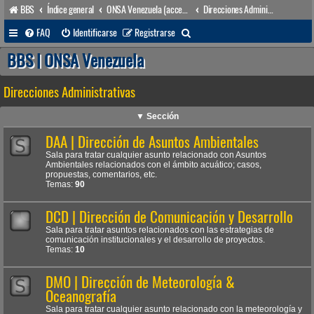
BBS
Índice general
ONSA Venezuela (acceso público)
Direcciones Administrativas
B
FAQ
Identificarse
Registrarse
u
BBS | ONSA Venezuela
s
Direcciones Administrativas
c
a
▼ Sección
r
DAA | Dirección de Asuntos Ambientales
Sala para tratar cualquier asunto relacionado con Asuntos
Ambientales relacionados con el ámbito acuático; casos,
propuestas, comentarios, etc.
Temas:
90
DCD | Dirección de Comunicación y Desarrollo
Sala para tratar asuntos relacionados con las estrategias de
comunicación institucionales y el desarrollo de proyectos.
Temas:
10
DMO | Dirección de Meteorología &
Oceanografía
Sala para tratar cualquier asunto relacionado con la meteorología y