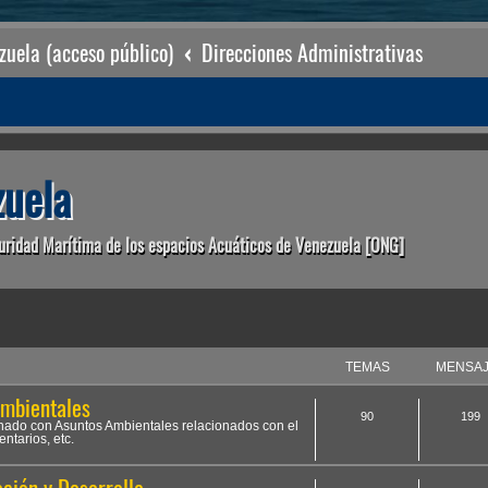
uela (acceso público)
Direcciones Administrativas
uela
uridad Marítima de los espacios Acuáticos de Venezuela [ONG]
TEMAS
MENSA
Ambientales
90
199
ionado con Asuntos Ambientales relacionados con el
ntarios, etc.