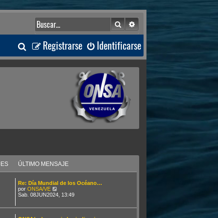
Buscar
Búsqueda avanzada
B
Registrarse
Identificarse
u
s
c
a
r
JES
ÚLTIMO MENSAJE
Re: Día Mundial de los Océano…
V
por
ONSA/VE
e
Sab. 08JUN2024, 13:49
r
ú
l
t