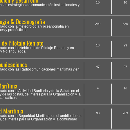
ción y Desarrollo
10
10
n las estrategias de comunicación institucionales y
ogía & Oceanografía
299
536
onado con la meteorología y oceanografía en
nes y pronósticos.
s de Pilotaje Remoto
18
29
onado con los vehículos de Pilotaje Remoto y en
y No Tripulados.
municaciones
47
97
ionado con las Radiocomunicaciones marítimas y en
Marítima
4
16
nado con la Actividad Sanitaria y de la Salud, en el
 de las costas, de interés para la Organización y la
 acuáticos.
d Marítima
98
203
onado con la Seguridad Marítima, en el ámbito de los
s, de interés para la Organización y la comunidad