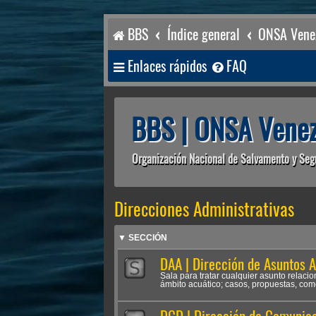
BBS
Índice general
ONSA Venez
Enlaces rápidos
FAQ
BBS | ONSA Venez
Organización Nacional de Salvamento y Seg
Direcciones Administrativas
▼ SECCIÓN
DAA | Dirección de Asuntos 
Sala para tratar cualquier asunto relac
ámbito acuático; casos, propuestas, come