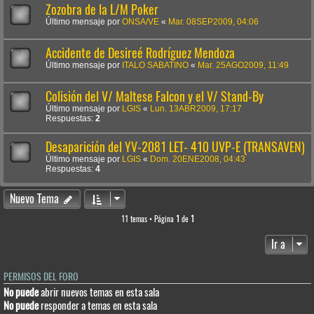
Zozobra de la L/M Poker
Último mensaje por
ONSA/VE
«
Mar. 08SEP2009, 04:06
Accidente de Desireé Rodríguez Mendoza
Último mensaje por
ITALO SABATINO
«
Mar. 25AGO2009, 11:49
Colisión del V/ Maltese Falcon y el V/ Stand-By
Último mensaje por
LGIS
«
Lun. 13ABR2009, 17:17
Respuestas:
2
Desaparición del YV-2081 LET- 410 UVP-E (TRANSAVEN)
Último mensaje por
LGIS
«
Dom. 20ENE2008, 04:43
Respuestas:
4
Nuevo Tema
11 temas • Página
1
de
1
Ir a
PERMISOS DEL FORO
No puede
abrir nuevos temas en esta sala
No puede
responder a temas en esta sala