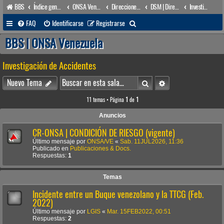
BBS
Índice general
ONSA Venezuela (acceso público)
Direcciones Administrativas
DSM | Dirección de Seguridad Marítima
Investigación de Accidentes
B
FAQ
Identificarse
Registrarse
u
BBS | ONSA Venezuela
s
Investigación de Accidentes
c
a
Buscar
Búsqueda avanzada
Nuevo Tema
r
11 temas • Página
1
de
1
Anuncios
CR-ONSA | CONDICIÓN DE RIESGO (vigente)
Último mensaje por
ONSA/VE
«
Sab. 11JUL2026, 11:36
Publicado en
Publicaciones & Docs.
Respuestas:
1
Temas
Incidente entre un Buque venezolano y la TTCG (Feb.
2022)
Último mensaje por
LGIS
«
Mar. 15FEB2022, 00:51
Respuestas:
2