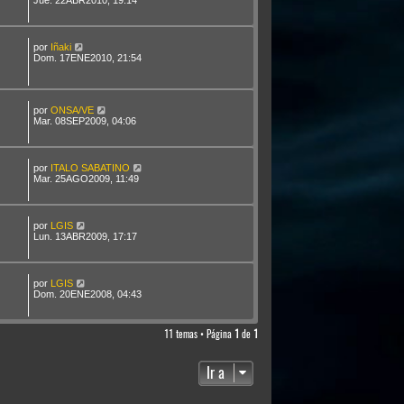
Jue. 22ABR2010, 19:14
por
Iñaki
Dom. 17ENE2010, 21:54
por
ONSA/VE
Mar. 08SEP2009, 04:06
por
ITALO SABATINO
Mar. 25AGO2009, 11:49
por
LGIS
Lun. 13ABR2009, 17:17
por
LGIS
Dom. 20ENE2008, 04:43
11 temas • Página
1
de
1
Ir a