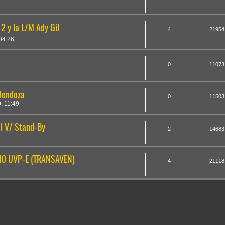
2 y la L/M Ady Gil
4
21954
04:26
0
11073
Mendoza
0
11503
, 11:49
el V/ Stand-By
2
14683
410 UVP-E (TRANSAVEN)
4
21118