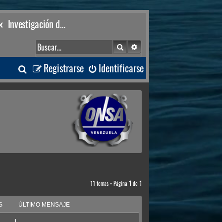
Investigación de Accidentes
Buscar
Búsqueda avanzada
B
Registrarse
Identificarse
u
s
c
a
r
11 temas • Página
1
de
1
S
ÚLTIMO MENSAJE