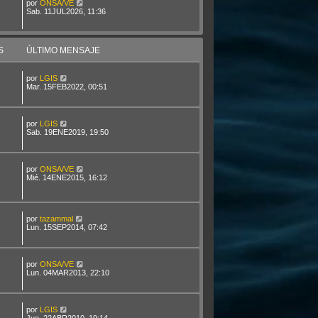
por
ONSA/VE
Sab. 11JUL2026, 11:36
S
ÚLTIMO MENSAJE
por
LGIS
Mar. 15FEB2022, 00:51
por
LGIS
Sab. 19ENE2019, 19:50
por
ONSA/VE
Mié. 14ENE2015, 16:12
por
tazammal
Lun. 15SEP2014, 07:42
por
ONSA/VE
Lun. 04MAR2013, 22:10
por
LGIS