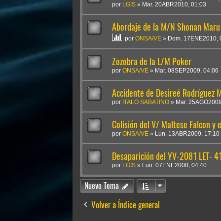
por
LGIS
»
Mar. 20ABR2010, 01:03
Abordaje de la M/N Shonan Maru 
por
ONSA/VE
»
Dom. 17ENE2010, 
Zozobra de la L/M Poker
por
ONSA/VE
»
Mar. 08SEP2009, 04:06
Accidente de Desireé Rodríguez 
por
ITALO SABATINO
»
Mar. 25AGO2009
Colisión del V/ Maltese Falcon y 
por
ONSA/VE
»
Lun. 13ABR2009, 17:10
Desaparición del YV-2081 LET- 
por
LGIS
»
Lun. 07ENE2008, 04:40
Nuevo Tema
Volver a Índice general