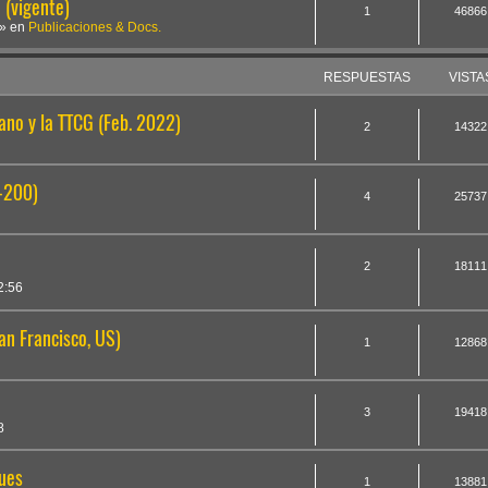
(vigente)
1
46866
» en
Publicaciones & Docs.
RESPUESTAS
VISTA
ano y la TTCG (Feb. 2022)
2
14322
0-200)
4
25737
2
18111
2:56
an Francisco, US)
1
12868
3
19418
8
ques
1
13881