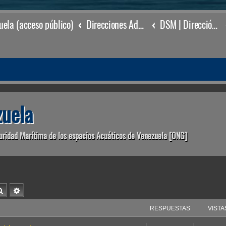
ela (acceso público)
Direcciones Administrativas
DSM | Dirección de Seguridad Marítima
uela
uridad Marítima de los espacios Acuáticos de Venezuela [ONG]
Buscar
Búsqueda avanzada
RESPUESTAS
VISTA