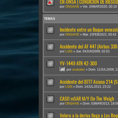
CR-ONSA | CONDICIÓN DE RIESGO 
por
ONSA/VE
»
Vie. 20MAR2020, 00:10
TEMAS
Incidente entre un Buque venezol
por
ONSA/VE
»
Mar. 15FEB2022, 00:42
Accidente del AF 447 (Airbus 33
por
LGIS
»
Jue. 04JUN2009, 02:01
YV-1449 ATR 42-300
por
scubatec
»
Dom. 12JUL2009, 1
Accidente del B777 Asiana 214 (S
por
LGIS
»
Dom. 14JUL2013, 23:22
CASO mSAR M/Y On The Weigh
por
ONSA/VE
»
Dom. 03MAR2013, 18:5
Velero a la deriva llega a Los Ro