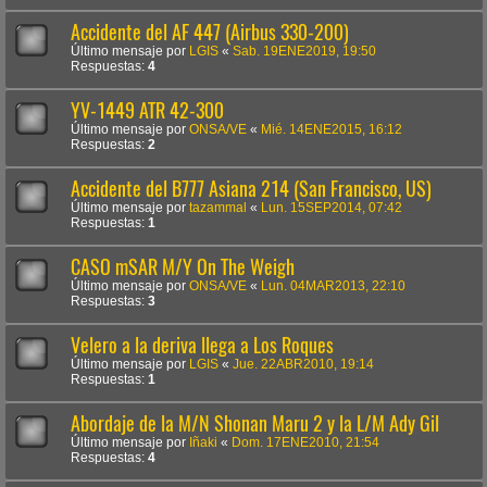
Accidente del AF 447 (Airbus 330-200)
Último mensaje por
LGIS
«
Sab. 19ENE2019, 19:50
Respuestas:
4
YV-1449 ATR 42-300
Último mensaje por
ONSA/VE
«
Mié. 14ENE2015, 16:12
Respuestas:
2
Accidente del B777 Asiana 214 (San Francisco, US)
Último mensaje por
tazammal
«
Lun. 15SEP2014, 07:42
Respuestas:
1
CASO mSAR M/Y On The Weigh
Último mensaje por
ONSA/VE
«
Lun. 04MAR2013, 22:10
Respuestas:
3
Velero a la deriva llega a Los Roques
Último mensaje por
LGIS
«
Jue. 22ABR2010, 19:14
Respuestas:
1
Abordaje de la M/N Shonan Maru 2 y la L/M Ady Gil
Último mensaje por
Iñaki
«
Dom. 17ENE2010, 21:54
Respuestas:
4