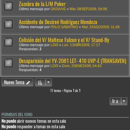
Zozobra de la L/M Poker
Último mensaje por
ONSA/VE
«
Mar. 08SEP2009, 04:06
Accidente de Desireé Rodríguez Mendoza
Último mensaje por
ITALO SABATINO
«
Mar. 25AGO2009, 11:49
Colisión del V/ Maltese Falcon y el V/ Stand-By
Último mensaje por
LGIS
«
Lun. 13ABR2009, 17:17
Respuestas:
2
Desaparición del YV-2081 LET- 410 UVP-E (TRANSAVEN)
Último mensaje por
LGIS
«
Dom. 20ENE2008, 04:43
Respuestas:
4
Nuevo Tema
11 temas • Página
1
de
1
Ir a
PERMISOS DEL FORO
No puede
abrir nuevos temas en esta sala
No puede
responder a temas en esta sala