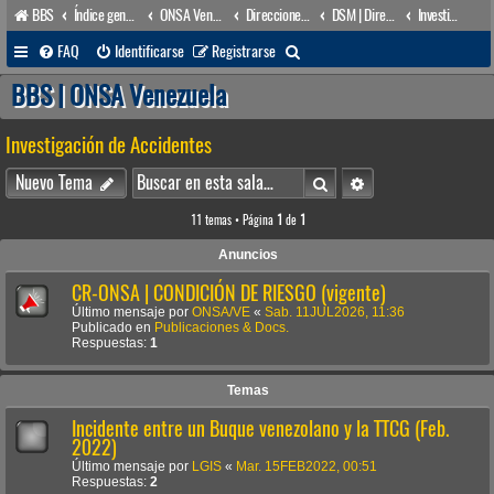
BBS
Índice general
ONSA Venezuela (acceso público)
Direcciones Administrativas
DSM | Dirección de Seguridad Marítima
Investigación de Accidentes
B
FAQ
Identificarse
Registrarse
u
BBS | ONSA Venezuela
s
Investigación de Accidentes
c
a
Buscar
Búsqueda avanzada
Nuevo Tema
r
11 temas • Página
1
de
1
Anuncios
CR-ONSA | CONDICIÓN DE RIESGO (vigente)
Último mensaje por
ONSA/VE
«
Sab. 11JUL2026, 11:36
Publicado en
Publicaciones & Docs.
Respuestas:
1
Temas
Incidente entre un Buque venezolano y la TTCG (Feb.
2022)
Último mensaje por
LGIS
«
Mar. 15FEB2022, 00:51
Respuestas:
2