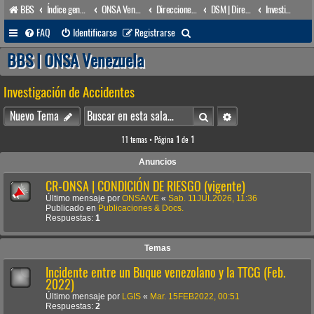
BBS
Índice general
ONSA Venezuela (acceso público)
Direcciones Administrativas
DSM | Dirección de Seguridad Marítima
Investigación de Accidentes
B
FAQ
Identificarse
Registrarse
u
BBS | ONSA Venezuela
s
Investigación de Accidentes
c
a
Buscar
Búsqueda avanzada
Nuevo Tema
r
11 temas • Página
1
de
1
Anuncios
CR-ONSA | CONDICIÓN DE RIESGO (vigente)
Último mensaje por
ONSA/VE
«
Sab. 11JUL2026, 11:36
Publicado en
Publicaciones & Docs.
Respuestas:
1
Temas
Incidente entre un Buque venezolano y la TTCG (Feb.
2022)
Último mensaje por
LGIS
«
Mar. 15FEB2022, 00:51
Respuestas:
2