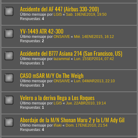
Accidente del AF 447 (Airbus 330-200)
Último mensaje por
LGIS
«
Sab. 19ENE2019, 19:50
Respuestas:
4
YV-1449 ATR 42-300
Último mensaje por
ONSA/VE
«
Mié. 14ENE2015, 16:12
Respuestas:
2
Accidente del B777 Asiana 214 (San Francisco, US)
Último mensaje por
tazammal
«
Lun. 15SEP2014, 07:42
Respuestas:
1
CASO mSAR M/Y On The Weigh
Último mensaje por
ONSA/VE
«
Lun. 04MAR2013, 22:10
Respuestas:
3
Velero a la deriva llega a Los Roques
Último mensaje por
LGIS
«
Jue. 22ABR2010, 19:14
Respuestas:
1
Abordaje de la M/N Shonan Maru 2 y la L/M Ady Gil
Último mensaje por
Iñaki
«
Dom. 17ENE2010, 21:54
Respuestas:
4