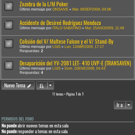
Zozobra de la L/M Poker
Último mensaje por
ONSA/VE
«
Mar. 08SEP2009, 04:06
Accidente de Desireé Rodríguez Mendoza
Último mensaje por
ITALO SABATINO
«
Mar. 25AGO2009, 11:49
Colisión del V/ Maltese Falcon y el V/ Stand-By
Último mensaje por
LGIS
«
Lun. 13ABR2009, 17:17
Respuestas:
2
Desaparición del YV-2081 LET- 410 UVP-E (TRANSAVEN)
Último mensaje por
LGIS
«
Dom. 20ENE2008, 04:43
Respuestas:
4
Nuevo Tema
11 temas • Página
1
de
1
Ir a
PERMISOS DEL FORO
No puede
abrir nuevos temas en esta sala
No puede
responder a temas en esta sala