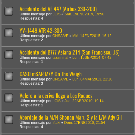
Accidente del AF 447 (Airbus 330-200)
Último mensaje por
LGIS
«
Sab. 19ENE2019, 19:50
Respuestas:
4
YV-1449 ATR 42-300
Último mensaje por
ONSA/VE
«
Mié. 14ENE2015, 16:12
Respuestas:
2
Accidente del B777 Asiana 214 (San Francisco, US)
Último mensaje por
tazammal
«
Lun. 15SEP2014, 07:42
Respuestas:
1
CASO mSAR M/Y On The Weigh
Último mensaje por
ONSA/VE
«
Lun. 04MAR2013, 22:10
Respuestas:
3
Velero a la deriva llega a Los Roques
Último mensaje por
LGIS
«
Jue. 22ABR2010, 19:14
Respuestas:
1
Abordaje de la M/N Shonan Maru 2 y la L/M Ady Gil
Último mensaje por
Iñaki
«
Dom. 17ENE2010, 21:54
Respuestas:
4