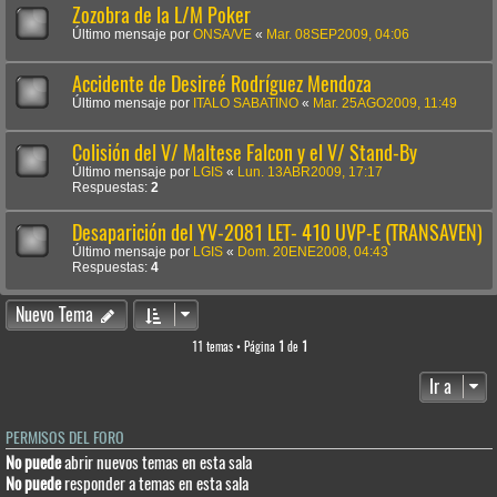
Zozobra de la L/M Poker
Último mensaje por
ONSA/VE
«
Mar. 08SEP2009, 04:06
Accidente de Desireé Rodríguez Mendoza
Último mensaje por
ITALO SABATINO
«
Mar. 25AGO2009, 11:49
Colisión del V/ Maltese Falcon y el V/ Stand-By
Último mensaje por
LGIS
«
Lun. 13ABR2009, 17:17
Respuestas:
2
Desaparición del YV-2081 LET- 410 UVP-E (TRANSAVEN)
Último mensaje por
LGIS
«
Dom. 20ENE2008, 04:43
Respuestas:
4
Nuevo Tema
11 temas • Página
1
de
1
Ir a
PERMISOS DEL FORO
No puede
abrir nuevos temas en esta sala
No puede
responder a temas en esta sala