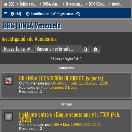
BBS
Índice general
ONSA Venezuela (acceso público)
Direcciones Administrativas
DSM | Dirección de Seguridad Marítima
Investigación de Accidentes
B
FAQ
Identificarse
Registrarse
u
BBS | ONSA Venezuela
s
Investigación de Accidentes
c
a
Buscar
Búsqueda avanzada
Nuevo Tema
r
11 temas • Página
1
de
1
Anuncios
CR-ONSA | CONDICIÓN DE RIESGO (vigente)
Último mensaje por
ONSA/VE
«
Sab. 11JUL2026, 11:36
Publicado en
Publicaciones & Docs.
Respuestas:
1
Temas
Incidente entre un Buque venezolano y la TTCG (Feb.
2022)
Último mensaje por
LGIS
«
Mar. 15FEB2022, 00:51
Respuestas:
2