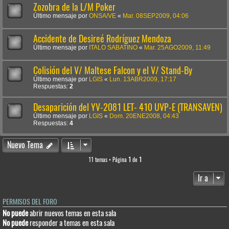
Zozobra de la L/M Poker
Último mensaje por
ONSA/VE
«
Mar. 08SEP2009, 04:06
Accidente de Desireé Rodríguez Mendoza
Último mensaje por
ITALO SABATINO
«
Mar. 25AGO2009, 11:49
Colisión del V/ Maltese Falcon y el V/ Stand-By
Último mensaje por
LGIS
«
Lun. 13ABR2009, 17:17
Respuestas:
2
Desaparición del YV-2081 LET- 410 UVP-E (TRANSAVEN)
Último mensaje por
LGIS
«
Dom. 20ENE2008, 04:43
Respuestas:
4
Nuevo Tema
11 temas • Página
1
de
1
Ir a
PERMISOS DEL FORO
No puede
abrir nuevos temas en esta sala
No puede
responder a temas en esta sala