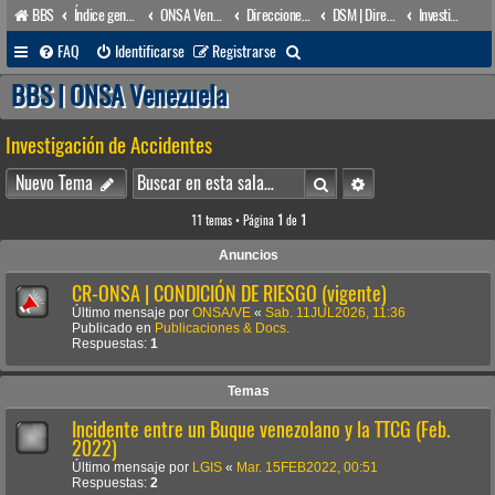
BBS
Índice general
ONSA Venezuela (acceso público)
Direcciones Administrativas
DSM | Dirección de Seguridad Marítima
Investigación de Accidentes
B
FAQ
Identificarse
Registrarse
u
BBS | ONSA Venezuela
s
Investigación de Accidentes
c
a
Buscar
Búsqueda avanzada
Nuevo Tema
r
11 temas • Página
1
de
1
Anuncios
CR-ONSA | CONDICIÓN DE RIESGO (vigente)
Último mensaje por
ONSA/VE
«
Sab. 11JUL2026, 11:36
Publicado en
Publicaciones & Docs.
Respuestas:
1
Temas
Incidente entre un Buque venezolano y la TTCG (Feb.
2022)
Último mensaje por
LGIS
«
Mar. 15FEB2022, 00:51
Respuestas:
2