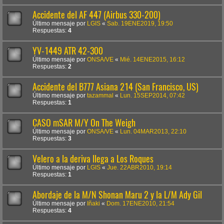
Accidente del AF 447 (Airbus 330-200)
Último mensaje por
LGIS
«
Sab. 19ENE2019, 19:50
Respuestas:
4
YV-1449 ATR 42-300
Último mensaje por
ONSA/VE
«
Mié. 14ENE2015, 16:12
Respuestas:
2
Accidente del B777 Asiana 214 (San Francisco, US)
Último mensaje por
tazammal
«
Lun. 15SEP2014, 07:42
Respuestas:
1
CASO mSAR M/Y On The Weigh
Último mensaje por
ONSA/VE
«
Lun. 04MAR2013, 22:10
Respuestas:
3
Velero a la deriva llega a Los Roques
Último mensaje por
LGIS
«
Jue. 22ABR2010, 19:14
Respuestas:
1
Abordaje de la M/N Shonan Maru 2 y la L/M Ady Gil
Último mensaje por
Iñaki
«
Dom. 17ENE2010, 21:54
Respuestas:
4