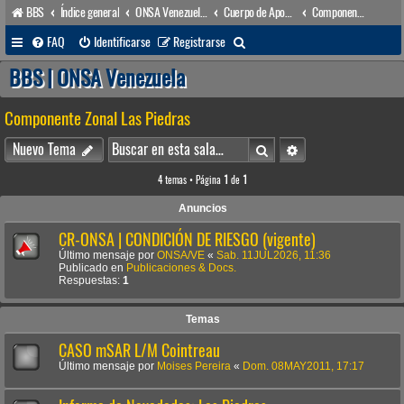
BBS
Índice general
ONSA Venezuela (acceso público)
Cuerpo de Apoyo & Salvamento Marítimo (órgano operacional)
Componente Zonal Las Piedras
B
FAQ
Identificarse
Registrarse
u
BBS | ONSA Venezuela
s
Componente Zonal Las Piedras
c
a
Buscar
Búsqueda avanzada
Nuevo Tema
r
4 temas • Página
1
de
1
Anuncios
CR-ONSA | CONDICIÓN DE RIESGO (vigente)
Último mensaje por
ONSA/VE
«
Sab. 11JUL2026, 11:36
Publicado en
Publicaciones & Docs.
Respuestas:
1
Temas
CASO mSAR L/M Cointreau
Último mensaje por
Moises Pereira
«
Dom. 08MAY2011, 17:17