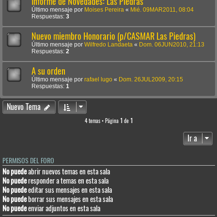
Informe de Novedades: Las Piedras
Último mensaje por
Moises Pereira
«
Mié. 09MAR2011, 08:04
Respuestas:
3
Nuevo miembro Honorario (p/CASMAR Las Piedras)
Último mensaje por
Wilfredo Landaeta
«
Dom. 06JUN2010, 21:13
Respuestas:
2
A su orden
Último mensaje por
rafael lugo
«
Dom. 26JUL2009, 20:15
Respuestas:
1
Nuevo Tema
4 temas • Página
1
de
1
Ir a
PERMISOS DEL FORO
No puede
abrir nuevos temas en esta sala
No puede
responder a temas en esta sala
No puede
editar sus mensajes en esta sala
No puede
borrar sus mensajes en esta sala
No puede
enviar adjuntos en esta sala