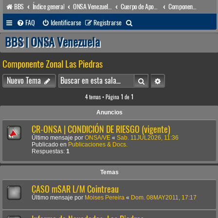
BBS
Índice general
ONSA Venezuela (acceso público)
Cuerpo de Apoyo & Salvamento Marítimo (órgano operacional)
Componente Zonal Las Piedras
B
FAQ
Identificarse
Registrarse
u
BBS | ONSA Venezuela
s
Componente Zonal Las Piedras
c
a
Buscar
Búsqueda avanzada
Nuevo Tema
r
4 temas • Página
1
de
1
Anuncios
CR-ONSA | CONDICIÓN DE RIESGO (vigente)
Último mensaje por
ONSA/VE
«
Sab. 11JUL2026, 11:36
Publicado en
Publicaciones & Docs.
Respuestas:
1
Temas
CASO mSAR L/M Cointreau
Último mensaje por
Moises Pereira
«
Dom. 08MAY2011, 17:17