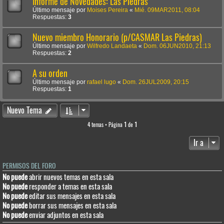
Informe de Novedades: Las Piedras
Último mensaje por
Moises Pereira
«
Mié. 09MAR2011, 08:04
Respuestas:
3
Nuevo miembro Honorario (p/CASMAR Las Piedras)
Último mensaje por
Wilfredo Landaeta
«
Dom. 06JUN2010, 21:13
Respuestas:
2
A su orden
Último mensaje por
rafael lugo
«
Dom. 26JUL2009, 20:15
Respuestas:
1
Nuevo Tema
4 temas • Página
1
de
1
Ir a
PERMISOS DEL FORO
No puede
abrir nuevos temas en esta sala
No puede
responder a temas en esta sala
No puede
editar sus mensajes en esta sala
No puede
borrar sus mensajes en esta sala
No puede
enviar adjuntos en esta sala