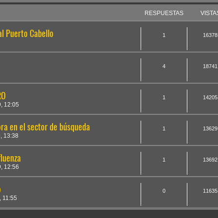
RESPUESTAS
VISTA
l Puerto Cabello
1
16378
4
18741
RO
1
14205
, 12:05
ra en el sector de búsqueda
1
13629
, 13:38
fluenza
1
13692
, 12:56
o
0
11635
 11:55