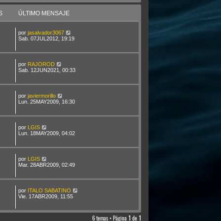
S
ÚLTIMO MENSAJE
por
jasalvador3067
Sab. 07JUL2012, 19:19
por
RAJOROD
Sab. 12JUN2021, 00:33
por
javiermorillo
Lun. 25MAY2009, 16:30
por
LGIS
Lun. 18MAY2009, 04:02
por
LGIS
Mar. 28ABR2009, 02:49
por
ITALO SABATINO
Vie. 17ABR2009, 11:55
6 temas • Página
1
de
1