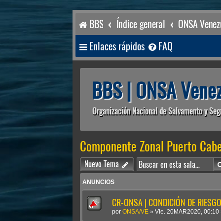
BBS
Índice general
ONSA Venezu
Enlaces rápidos
FAQ
BBS | ONSA Venez
Organización Nacional de Salvamento y Seg
Componente Zonal Puerto Cabe
Nuevo Tema
ANUNCIOS
CR-ONSA | CONDICIÓN DE RIESGO 
por
ONSA/VE
»
Vie. 20MAR2020, 00:10