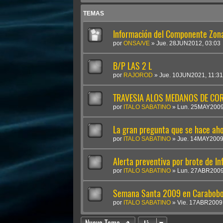
TEMAS
Información del Componente Zona
por
ONSA/VE
»
Jue. 28JUN2012, 03:03
B/P LAS 2 L
por
RAJOROD
»
Jue. 10JUN2021, 11:31
TRAVESIA ALOS MEDANOS DE CO
por
ITALO SABATINO
»
Lun. 25MAY2009
La gran pregunta que se hace aho
por
ITALO SABATINO
»
Jue. 14MAY2009
Alerta preventiva por brote de In
por
ITALO SABATINO
»
Lun. 27ABR2009
Semana Santa 2009 en Carabob
por
ITALO SABATINO
»
Vie. 17ABR2009,