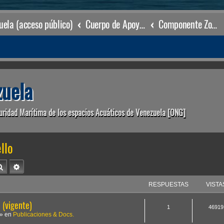
ela (acceso público)
Cuerpo de Apoyo & Salvamento Marítimo (órgano operacional)
Componente Zonal Puerto Cabello
uela
uridad Marítima de los espacios Acuáticos de Venezuela [ONG]
llo
Buscar
Búsqueda avanzada
RESPUESTAS
VISTA
(vigente)
1
46919
» en
Publicaciones & Docs.