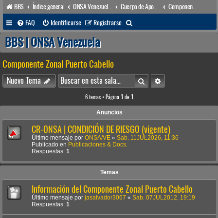
BBS
Índice general
ONSA Venezuela (acceso público)
Cuerpo de Apoyo & Salvamento Marítimo (órgano operacional)
Componente Zonal Puerto Cabello
B
FAQ
Identificarse
Registrarse
u
BBS | ONSA Venezuela
s
Componente Zonal Puerto Cabello
c
a
Buscar
Búsqueda avanzada
Nuevo Tema
r
6 temas • Página
1
de
1
Anuncios
CR-ONSA | CONDICIÓN DE RIESGO (vigente)
Último mensaje por
ONSA/VE
«
Sab. 11JUL2026, 11:36
Publicado en
Publicaciones & Docs.
Respuestas:
1
Temas
Información del Componente Zonal Puerto Cabello
Último mensaje por
jasalvador3067
«
Sab. 07JUL2012, 19:19
Respuestas:
1