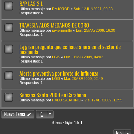
B/P LAS 2 L
Último mensaje por
RAJOROD
«
Sab. 12JUN2021, 00:33
Respuestas:
4
TRAVESIA ALOS MEDANOS DE CORO
Último mensaje por
javiermorillo
«
Lun. 25MAY2009, 16:30
Respuestas:
1
La gran pregunta que se hace ahora en el sector de
búsqueda
Último mensaje por
LGIS
«
Lun. 18MAY2009, 04:02
Respuestas:
1
Alerta preventiva por brote de Influenza
Último mensaje por
LGIS
«
Mar. 28ABR2009, 02:49
Respuestas:
1
Semana Santa 2009 en Carabobo
Último mensaje por
ITALO SABATINO
«
Vie. 17ABR2009, 11:55
Nuevo Tema
6 temas • Página
1
de
1
Ir a