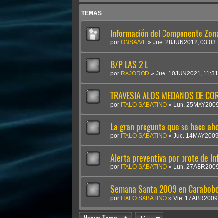
TEMAS
Información del Componente Zona
por
ONSA/VE
»
Jue. 28JUN2012, 03:03
B/P LAS 2 L
por
RAJOROD
»
Jue. 10JUN2021, 11:31
TRAVESIA ALOS MEDANOS DE CO
por
ITALO SABATINO
»
Lun. 25MAY2009
La gran pregunta que se hace aho
por
ITALO SABATINO
»
Jue. 14MAY2009
Alerta preventiva por brote de In
por
ITALO SABATINO
»
Lun. 27ABR2009
Semana Santa 2009 en Carabob
por
ITALO SABATINO
»
Vie. 17ABR2009,