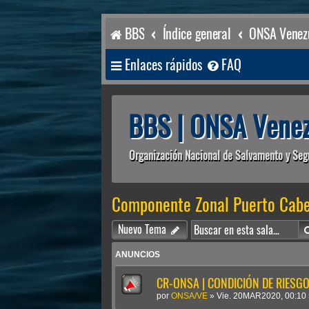
BBS
Índice general
ONSA Venezu
Enlaces rápidos
FAQ
BBS | ONSA Venez
Organización Nacional de Salvamento y Seg
Componente Zonal Puerto Cabe
Nuevo Tema
ANUNCIOS
CR-ONSA | CONDICIÓN DE RIESGO 
por
ONSA/VE
»
Vie. 20MAR2020, 00:10