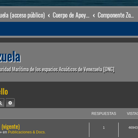
ela (acceso público)
Cuerpo de Apoyo & Salvamento Marítimo (órgano operacional)
Componente Zonal Puerto Cabello
uela
uridad Marítima de los espacios Acuáticos de Venezuela [ONG]
llo
Buscar
Búsqueda avanzada
RESPUESTAS
VISTA
(vigente)
1
46943
» en
Publicaciones & Docs.