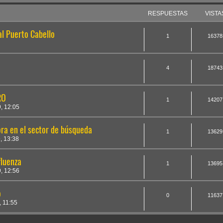
RESPUESTAS
VISTA
l Puerto Cabello
1
16378
4
18743
RO
1
14207
, 12:05
ra en el sector de búsqueda
1
13629
, 13:38
fluenza
1
13695
, 12:56
o
0
11637
 11:55