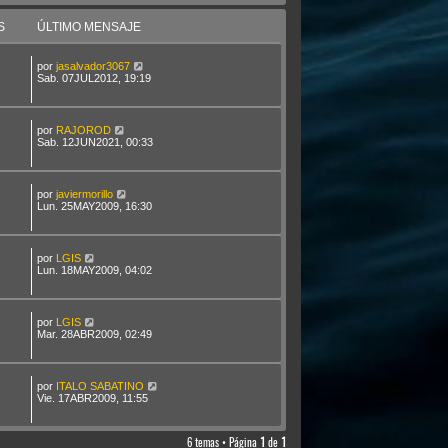
S
ÚLTIMO MENSAJE
por
jasalvador3067
Sab. 07JUL2012, 19:19
por
RAJOROD
Sab. 12JUN2021, 00:33
por
javiermorillo
Lun. 25MAY2009, 16:30
por
LGIS
Lun. 18MAY2009, 04:02
por
LGIS
Mar. 28ABR2009, 02:49
por
ITALO SABATINO
Vie. 17ABR2009, 11:55
6 temas • Página
1
de
1