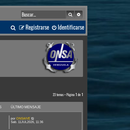
Buscar
Búsqueda avanzada
B
Registrarse
Identificarse
u
s
c
a
r
23 temas • Página
1
de
1
S
ÚLTIMO MENSAJE
por
ONSA/VE
Sab. 11JUL2026, 11:36