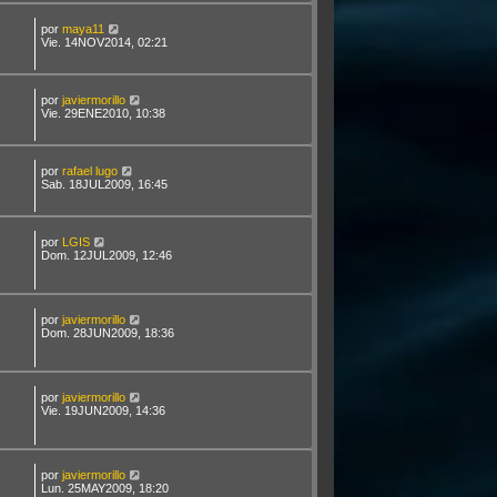
por
maya11
Vie. 14NOV2014, 02:21
por
javiermorillo
Vie. 29ENE2010, 10:38
por
rafael lugo
Sab. 18JUL2009, 16:45
por
LGIS
Dom. 12JUL2009, 12:46
por
javiermorillo
Dom. 28JUN2009, 18:36
por
javiermorillo
Vie. 19JUN2009, 14:36
por
javiermorillo
Lun. 25MAY2009, 18:20