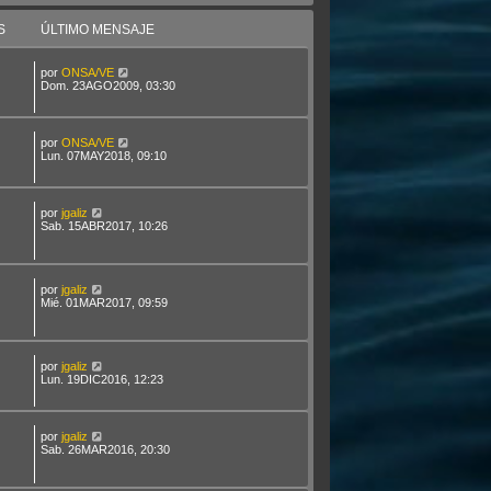
S
ÚLTIMO MENSAJE
por
ONSA/VE
Dom. 23AGO2009, 03:30
por
ONSA/VE
Lun. 07MAY2018, 09:10
por
jgaliz
Sab. 15ABR2017, 10:26
por
jgaliz
Mié. 01MAR2017, 09:59
por
jgaliz
Lun. 19DIC2016, 12:23
por
jgaliz
Sab. 26MAR2016, 20:30