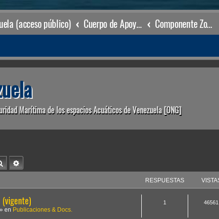
ela (acceso público)
Cuerpo de Apoyo & Salvamento Marítimo (órgano operacional)
Componente Zonal Maracaibo
uela
uridad Marítima de los espacios Acuáticos de Venezuela [ONG]
Buscar
Búsqueda avanzada
RESPUESTAS
VISTA
(vigente)
1
46561
» en
Publicaciones & Docs.