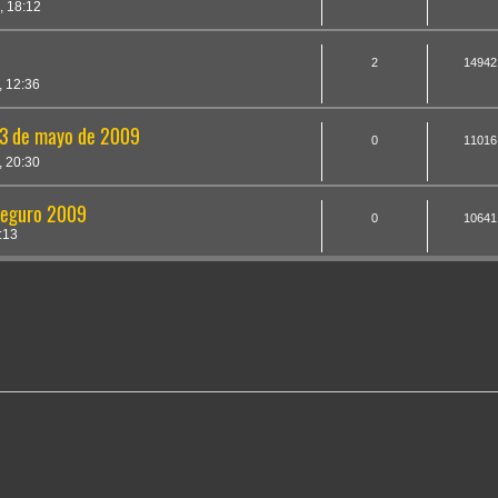
 18:12
2
14942
 12:36
03 de mayo de 2009
0
11016
 20:30
Seguro 2009
0
10641
:13