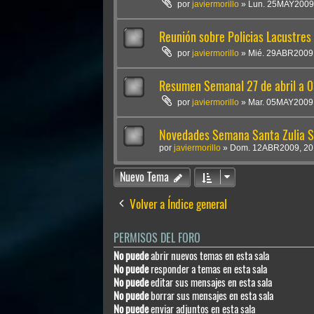
por
javiermorillo
»
Lun. 25MAY2009,
Reunión sobre Policias Lacustres
por
javiermorillo
»
Mié. 29ABR2009,
Resumen Semanal 27 de abril a 
por
javiermorillo
»
Mar. 05MAY2009,
Novedades Semana Santa Zulia 
por
javiermorillo
»
Dom. 12ABR2009, 20
Nuevo Tema
Volver a Índice general
PERMISOS DEL FORO
No puede
abrir nuevos temas en esta sala
No puede
responder a temas en esta sala
No puede
editar sus mensajes en esta sala
No puede
borrar sus mensajes en esta sala
No puede
enviar adjuntos en esta sala