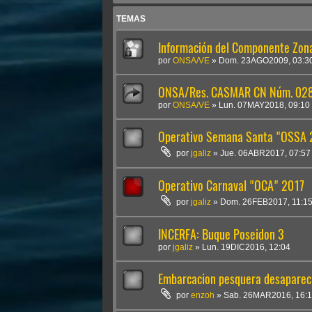
TEMAS
Información del Componente Zon
por
ONSA/VE
»
Dom. 23AGO2009, 03:3
ONSA/Res. CASMAR CN Núm. 028
por
ONSA/VE
»
Lun. 07MAY2018, 09:10
Operativo Semana Santa "OSSA 
por
jgaliz
»
Jue. 06ABR2017, 07:57
Operativo Carnaval "OCA" 2017
por
jgaliz
»
Dom. 26FEB2017, 11:1
INCERFA: Buque Poseidon 3
por
jgaliz
»
Lun. 19DIC2016, 12:04
Embarcacion pesquera desaparec
por
enzoh
»
Sab. 26MAR2016, 16: