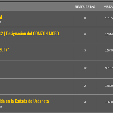
RESPUESTAS
VISTA
al
0
10185
0
2 | Designacion del COMZON MCBO.
0
13914
2017"
3
16845
12
33107
5
2
13899
ida en la Cañada de Urdaneta
3
16608
19