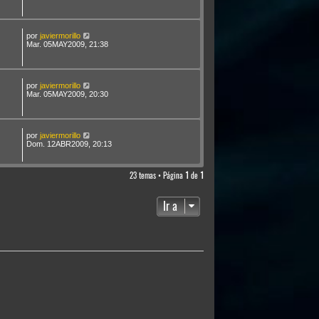
por
javiermorillo
Mar. 05MAY2009, 21:38
por
javiermorillo
Mar. 05MAY2009, 20:30
por
javiermorillo
Dom. 12ABR2009, 20:13
23 temas • Página
1
de
1
Ir a