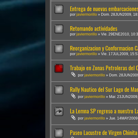
Entrega de nuevas embarcacione
por
javiermorillo
»
Dom. 28JUN2009, 18
Retomando actividades
por
javiermorillo
»
Vie. 29ENE2010, 10:
Reorganizacion y Conformacion
por
javiermorillo
»
Vie. 17JUL2009, 15:5
Trabajo en Zonas Petroleras del
por
javiermorillo
»
Dom. 28JUN2009
Rally Nautico del Sur Lago de Ma
por
javiermorillo
»
Mar. 23JUN2009,
La Lemna SP regreso a nuestro L
por
javiermorillo
»
Jue. 14MAY2009,
Paseo Lacustre de Virgen Chinita