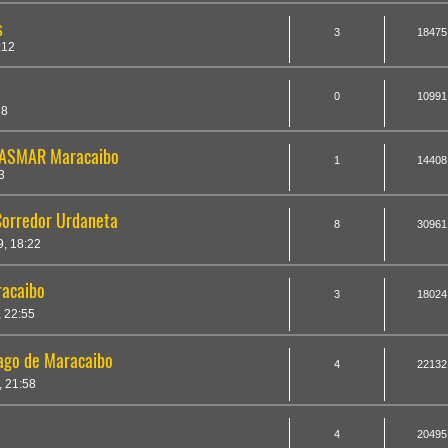
s
3
18475
:12
0
10991
38
 CASMAR Maracaibo
1
14408
3
 Corredor Urdaneta
8
30961
, 18:22
racaibo
3
18024
 22:55
ago de Maracaibo
4
22132
 21:58
4
20495