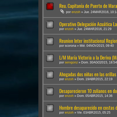
Reu. Capitanía de Puerto de Mar
por
enzoh
»
Jue. 24MAR2016, 10:1
Operativo Delegación Acuática La
por
enzoh
»
Jue. 24MAR2016, 21:29
Reunion Inter institucional Regio
por
scorona
»
Mié. 04NOV2015, 09:40
L/M María Victoria a la Deriva (M
por
servgonz
»
Dom. 30AGO2015, 18:54
Ahogadas dos niñas en las orillas
por
enzoh
»
Dom. 19ABR2015, 22:19
Desaparecieron 10 zulianos en d
por
enzoh
»
Dom. 05ABR2015, 14:36
Hombre desaparecido en costas d
por
enzoh
»
Vie. 03ABR2015, 05:25