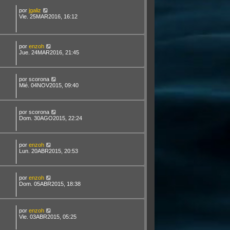
por
jgaliz
Vie. 25MAR2016, 16:12
por
enzoh
Jue. 24MAR2016, 21:45
por
scorona
Mié. 04NOV2015, 09:40
por
scorona
Dom. 30AGO2015, 22:24
por
enzoh
Lun. 20ABR2015, 20:53
por
enzoh
Dom. 05ABR2015, 18:38
por
enzoh
Vie. 03ABR2015, 05:25