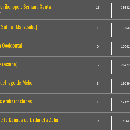
acaibo. oper. Semana Santa
13
38582
4
 Salina (Maracaibo)
1
12455
n Occidental
0
10662
aracaibo)
6
21422
 del lago de Mcbo
3
16049
os embarcaciones
1
12121
e la Cañada de Urdaneta Zulia
0
9913