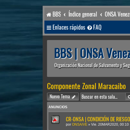
BBS
Índice general
ONSA Venezu
Enlaces rápidos
FAQ
BBS | ONSA Venez
Organización Nacional de Salvamento y Seg
Componente Zonal Maracaibo
Nuevo Tema
ANUNCIOS
CR-ONSA | CONDICIÓN DE RIESGO 
por
ONSA/VE
»
Vie. 20MAR2020, 00:10