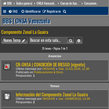
BBS
Índice general
ONSA Venezuela (acceso público)
Cuerpo de Apoyo & Salvamento Marítimo (órgano operacional)
Componente Zonal La Guaira
B
FAQ
Identificarse
Registrarse
u
BBS | ONSA Venezuela
s
Componente Zonal La Guaira
c
a
Buscar
Búsqueda avanzada
Nuevo Tema
r
25 temas • Página
1
de
1
Anuncios
CR-ONSA | CONDICIÓN DE RIESGO (vigente)
Último mensaje por
ONSA/VE
«
Sab. 11JUL2026, 11:36
Publicado en
Publicaciones & Docs.
Respuestas:
1
Temas
Información del Componente Zonal La Guaira
Último mensaje por
ONSA/VE
«
Jue. 19ABR2018, 14:39
Respuestas:
2