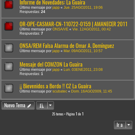
Informe de Novedades: La Guaira
Último mensaje por
japp
«
Jue. 25AGO2011, 19:06
Respuestas:
24
OR-OPE-CASMAR-CN-110722-0159 | AMANECER 2011
Último mensaje por
ONSA/VE
«
Vie. 12AGO2011, 00:42
Respuestas:
7
ONSA/REM Falsa Alarma de Omar A. Domínguez
Último mensaje por
japp
«
Mar. 09AGO2011, 10:57
Mensaje del COMZON La Guaira
Último mensaje por
japp
«
Lun. 03ENE2011, 23:08
Respuestas:
1
¡¡ Bievenidos a Bordo !! CZ La Guaira
Último mensaje por
scubatec
«
Dom. 16AGO2009, 11:45
Nuevo Tema
25 temas • Página
1
de
1
Ir a