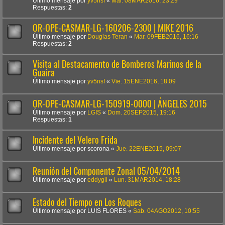
Último mensaje por
yv5nsf
«
Mar. 08MAR2016, 23:29
Respuestas:
2
OR-OPE-CASMAR-LG-160206-2300 | MIKE 2016
Último mensaje por
Douglas Teran
«
Mar. 09FEB2016, 16:16
Respuestas:
2
Visita al Destacamento de Bomberos Marinos de la
Guaira
Último mensaje por
yv5nsf
«
Vie. 15ENE2016, 18:09
OR-OPE-CASMAR-LG-150919-0000 | ÁNGELES 2015
Último mensaje por
LGIS
«
Dom. 20SEP2015, 19:16
Respuestas:
1
Incidente del Velero Frida
Último mensaje por
scorona
«
Jue. 22ENE2015, 09:07
Reunión del Componente Zonal 05/04/2014
Último mensaje por
eddygil
«
Lun. 31MAR2014, 18:28
Estado del Tiempo en Los Roques
Último mensaje por
LUIS FLORES
«
Sab. 04AGO2012, 10:55