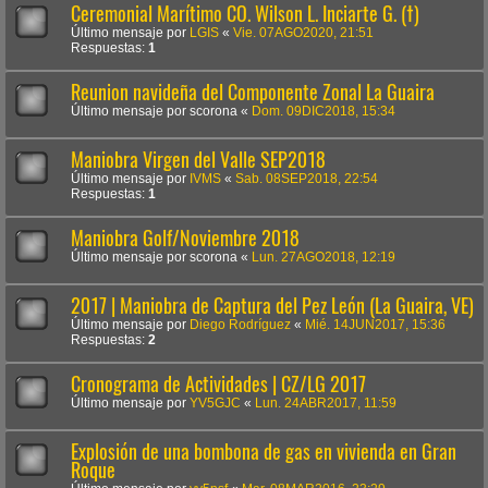
Ceremonial Marítimo CO. Wilson L. Inciarte G. (†)
Último mensaje por
LGIS
«
Vie. 07AGO2020, 21:51
Respuestas:
1
Reunion navideña del Componente Zonal La Guaira
Último mensaje por
scorona
«
Dom. 09DIC2018, 15:34
Maniobra Virgen del Valle SEP2018
Último mensaje por
IVMS
«
Sab. 08SEP2018, 22:54
Respuestas:
1
Maniobra Golf/Noviembre 2018
Último mensaje por
scorona
«
Lun. 27AGO2018, 12:19
2017 | Maniobra de Captura del Pez León (La Guaira, VE)
Último mensaje por
Diego Rodríguez
«
Mié. 14JUN2017, 15:36
Respuestas:
2
Cronograma de Actividades | CZ/LG 2017
Último mensaje por
YV5GJC
«
Lun. 24ABR2017, 11:59
Explosión de una bombona de gas en vivienda en Gran
Roque