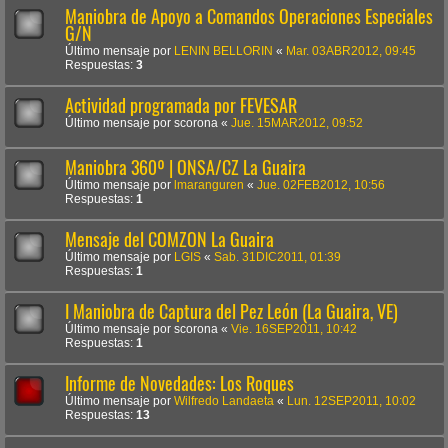
Maniobra de Apoyo a Comandos Operaciones Especiales
G/N
Último mensaje por
LENIN BELLORIN
«
Mar. 03ABR2012, 09:45
Respuestas:
3
Actividad programada por FEVESAR
Último mensaje por
scorona
«
Jue. 15MAR2012, 09:52
Maniobra 360º | ONSA/CZ La Guaira
Último mensaje por
lmaranguren
«
Jue. 02FEB2012, 10:56
Respuestas:
1
Mensaje del COMZON La Guaira
Último mensaje por
LGIS
«
Sab. 31DIC2011, 01:39
Respuestas:
1
I Maniobra de Captura del Pez León (La Guaira, VE)
Último mensaje por
scorona
«
Vie. 16SEP2011, 10:42
Respuestas:
1
Informe de Novedades: Los Roques
Último mensaje por
Wilfredo Landaeta
«
Lun. 12SEP2011, 10:02
Respuestas:
13