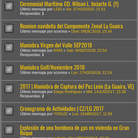
Ceremonial Marítimo CO. Wilson L. Inciarte G. (†)
Último mensaje por
LGIS
«
Vie. 07AGO2020, 21:51
Respuestas:
1
Reunion navideña del Componente Zonal La Guaira
Último mensaje por
scorona
«
Dom. 09DIC2018, 15:34
Maniobra Virgen del Valle SEP2018
Último mensaje por
IVMS
«
Sab. 08SEP2018, 22:54
Respuestas:
1
Maniobra Golf/Noviembre 2018
Último mensaje por
scorona
«
Lun. 27AGO2018, 12:19
2017 | Maniobra de Captura del Pez León (La Guaira, VE)
Último mensaje por
Diego Rodríguez
«
Mié. 14JUN2017, 15:36
Respuestas:
2
Cronograma de Actividades | CZ/LG 2017
Último mensaje por
YV5GJC
«
Lun. 24ABR2017, 11:59
Explosión de una bombona de gas en vivienda en Gran
Roque