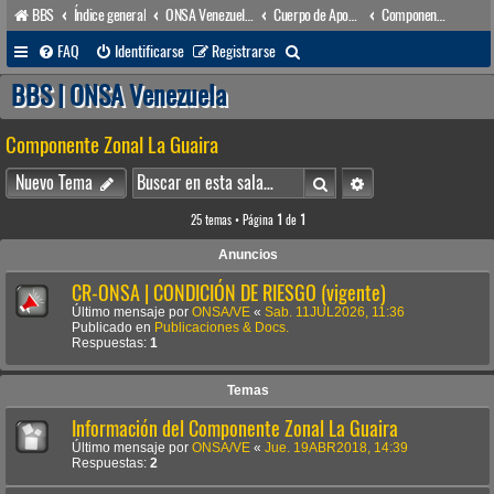
BBS
Índice general
ONSA Venezuela (acceso público)
Cuerpo de Apoyo & Salvamento Marítimo (órgano operacional)
Componente Zonal La Guaira
B
FAQ
Identificarse
Registrarse
u
BBS | ONSA Venezuela
s
Componente Zonal La Guaira
c
a
Buscar
Búsqueda avanzada
Nuevo Tema
r
25 temas • Página
1
de
1
Anuncios
CR-ONSA | CONDICIÓN DE RIESGO (vigente)
Último mensaje por
ONSA/VE
«
Sab. 11JUL2026, 11:36
Publicado en
Publicaciones & Docs.
Respuestas:
1
Temas
Información del Componente Zonal La Guaira
Último mensaje por
ONSA/VE
«
Jue. 19ABR2018, 14:39
Respuestas:
2