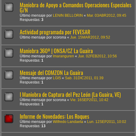
Maniobra de Apoyo a Comandos Operaciones Especiales
G/N
Último mensaje por
LENIN BELLORIN
«
Mar. 03ABR2012, 09:45
Respuestas:
3
Actividad programada por FEVESAR
Último mensaje por
scorona
«
Jue. 15MAR2012, 09:52
Maniobra 360º | ONSA/CZ La Guaira
Último mensaje por
lmaranguren
«
Jue. 02FEB2012, 10:56
Respuestas:
1
Mensaje del COMZON La Guaira
Último mensaje por
LGIS
«
Sab. 31DIC2011, 01:39
Respuestas:
1
I Maniobra de Captura del Pez León (La Guaira, VE)
Último mensaje por
scorona
«
Vie. 16SEP2011, 10:42
Respuestas:
1
Informe de Novedades: Los Roques
Último mensaje por
Wilfredo Landaeta
«
Lun. 12SEP2011, 10:02
Respuestas:
13