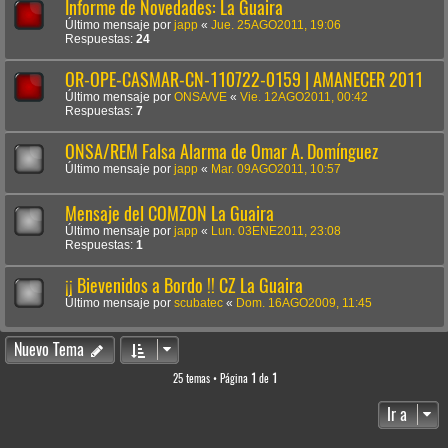
Informe de Novedades: La Guaira
Último mensaje por
japp
«
Jue. 25AGO2011, 19:06
Respuestas:
24
OR-OPE-CASMAR-CN-110722-0159 | AMANECER 2011
Último mensaje por
ONSA/VE
«
Vie. 12AGO2011, 00:42
Respuestas:
7
ONSA/REM Falsa Alarma de Omar A. Domínguez
Último mensaje por
japp
«
Mar. 09AGO2011, 10:57
Mensaje del COMZON La Guaira
Último mensaje por
japp
«
Lun. 03ENE2011, 23:08
Respuestas:
1
¡¡ Bievenidos a Bordo !! CZ La Guaira
Último mensaje por
scubatec
«
Dom. 16AGO2009, 11:45
Nuevo Tema
25 temas • Página
1
de
1
Ir a