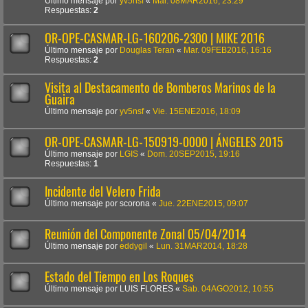
Último mensaje por
yv5nsf
«
Mar. 08MAR2016, 23:29
Respuestas:
2
OR-OPE-CASMAR-LG-160206-2300 | MIKE 2016
Último mensaje por
Douglas Teran
«
Mar. 09FEB2016, 16:16
Respuestas:
2
Visita al Destacamento de Bomberos Marinos de la
Guaira
Último mensaje por
yv5nsf
«
Vie. 15ENE2016, 18:09
OR-OPE-CASMAR-LG-150919-0000 | ÁNGELES 2015
Último mensaje por
LGIS
«
Dom. 20SEP2015, 19:16
Respuestas:
1
Incidente del Velero Frida
Último mensaje por
scorona
«
Jue. 22ENE2015, 09:07
Reunión del Componente Zonal 05/04/2014
Último mensaje por
eddygil
«
Lun. 31MAR2014, 18:28
Estado del Tiempo en Los Roques
Último mensaje por
LUIS FLORES
«
Sab. 04AGO2012, 10:55