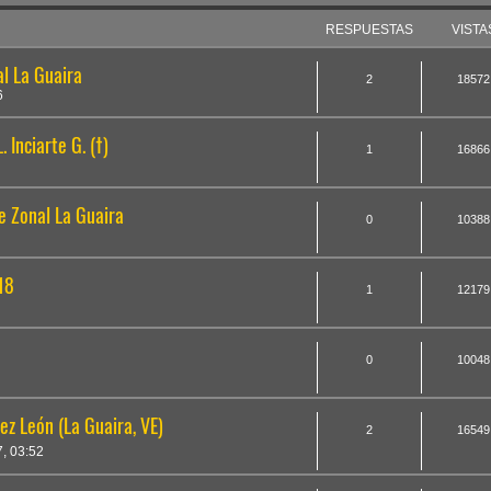
RESPUESTAS
VISTA
l La Guaira
2
18572
6
 Inciarte G. (†)
1
16866
 Zonal La Guaira
0
10388
18
1
12179
0
10048
ez León (La Guaira, VE)
2
16549
, 03:52