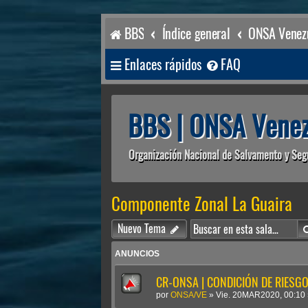
BBS
Índice general
ONSA Venezu
Enlaces rápidos
FAQ
BBS | ONSA Venez
Organización Nacional de Salvamento y Seg
Componente Zonal La Guaira
Nuevo Tema
ANUNCIOS
CR-ONSA | CONDICIÓN DE RIESGO 
por
ONSA/VE
»
Vie. 20MAR2020, 00:10