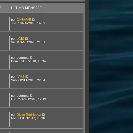
S
ÚLTIMO MENSAJE
por
ONSA/VE
Jue. 19ABR2018, 14:39
por
LGIS
Vie. 07AGO2020, 21:51
por
scorona
Dom. 09DIC2018, 15:34
por
IVMS
Sab. 08SEP2018, 22:54
por
scorona
Lun. 27AGO2018, 12:19
por
Diego Rodríguez
Mié. 14JUN2017, 15:36