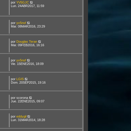
por
YV5GJC
Lun. 24ABR2017, 11:59
por
yv5nsf
Mar. 08MAR2016, 23:29
por
Douglas Teran
Mar. 09FEB2016, 16:16
por
yv5nsf
Vie. 15ENE2016, 18:09
por
LGIS
Dom. 20SEP2015, 19:16
por
scorona
Jue. 22ENE2015, 09:07
por
eddygil
Lun. 31MAR2014, 18:28