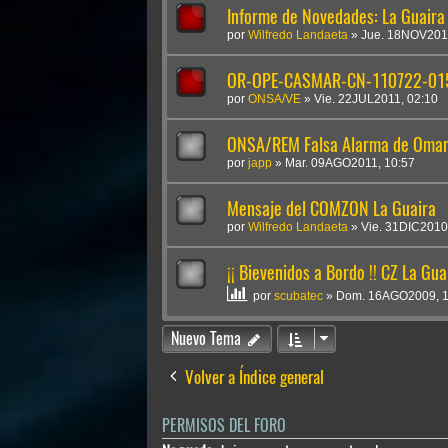
Informe de Novedades: La Guaira
por
Wilfredo Landaeta
»
Jue. 18NOV201
OR-OPE-CASMAR-CN-110722-015
por
ONSA/VE
»
Vie. 22JUL2011, 02:10
ONSA/REM Falsa Alarma de Omar
por
japp
»
Mar. 09AGO2011, 10:57
Mensaje del COMZON La Guaira
por
Wilfredo Landaeta
»
Vie. 31DIC2010
¡¡ Bievenidos a Bordo !! CZ La Gua
por
scubatec
»
Dom. 16AGO2009, 1
Nuevo Tema
Volver a Índice general
PERMISOS DEL FORO