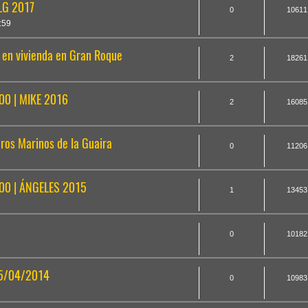
/LG 2017
0
10611
:59
 en vivienda en Gran Roque
2
18261
0 | MIKE 2016
2
16085
ros Marinos de la Guaira
0
11206
0 | ÁNGELES 2015
1
13453
0
10182
05/04/2014
0
10983