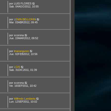
por
LUIS FLORES
Sab. 04AGO2012, 10:55
por
LENIN BELLORIN
Mar. 03ABR2012, 09:45
por
scorona
Jue. 15MAR2012, 09:52
por
lmaranguren
Jue. 02FEB2012, 10:56
por
LGIS
Sab. 31DIC2011, 01:39
por
scorona
Vie. 16SEP2011, 10:42
por
Wilfredo Landaeta
Lun. 12SEP2011, 10:02