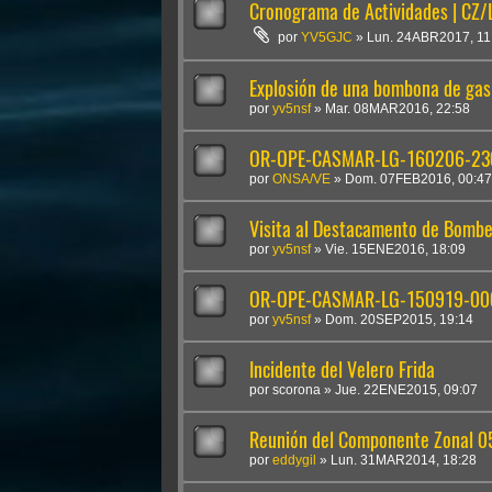
Cronograma de Actividades | CZ
por
YV5GJC
»
Lun. 24ABR2017, 11
Explosión de una bombona de gas
por
yv5nsf
»
Mar. 08MAR2016, 22:58
OR-OPE-CASMAR-LG-160206-230
por
ONSA/VE
»
Dom. 07FEB2016, 00:47
Visita al Destacamento de Bombe
por
yv5nsf
»
Vie. 15ENE2016, 18:09
OR-OPE-CASMAR-LG-150919-000
por
yv5nsf
»
Dom. 20SEP2015, 19:14
Incidente del Velero Frida
por
scorona
»
Jue. 22ENE2015, 09:07
Reunión del Componente Zonal 
por
eddygil
»
Lun. 31MAR2014, 18:28