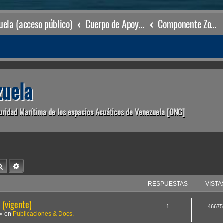
ela (acceso público)
Cuerpo de Apoyo & Salvamento Marítimo (órgano operacional)
Componente Zonal La Guaira
uela
uridad Marítima de los espacios Acuáticos de Venezuela [ONG]
Buscar
Búsqueda avanzada
RESPUESTAS
VISTA
(vigente)
1
46675
» en
Publicaciones & Docs.