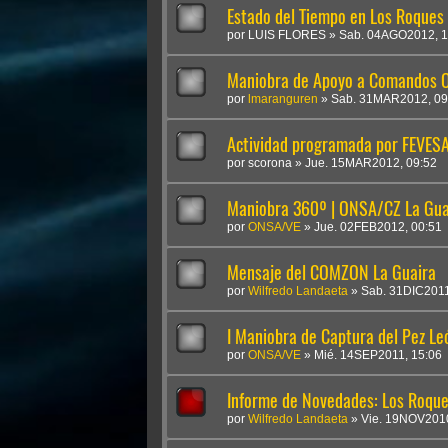
Estado del Tiempo en Los Roques
por
LUIS FLORES
»
Sab. 04AGO2012, 1
Maniobra de Apoyo a Comandos O
por
lmaranguren
»
Sab. 31MAR2012, 09
Actividad programada por FEVES
por
scorona
»
Jue. 15MAR2012, 09:52
Maniobra 360º | ONSA/CZ La Gua
por
ONSA/VE
»
Jue. 02FEB2012, 00:51
Mensaje del COMZON La Guaira
por
Wilfredo Landaeta
»
Sab. 31DIC2011
I Maniobra de Captura del Pez Leó
por
ONSA/VE
»
Mié. 14SEP2011, 15:06
Informe de Novedades: Los Roqu
por
Wilfredo Landaeta
»
Vie. 19NOV2010