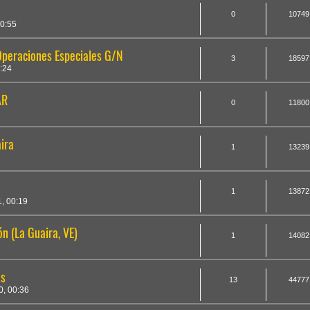
0
10749
0:55
peraciones Especiales G/N
3
18597
:24
AR
0
11800
ira
1
13239
1
13872
, 00:19
n (La Guaira, VE)
1
14082
es
13
44777
, 00:36