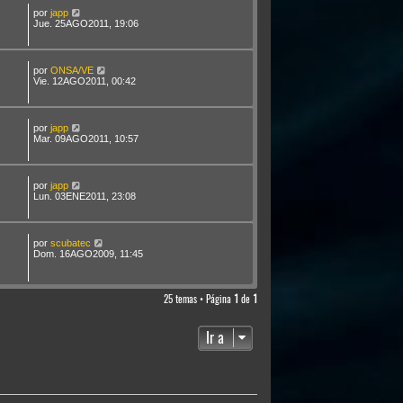
por
japp
Jue. 25AGO2011, 19:06
por
ONSA/VE
Vie. 12AGO2011, 00:42
por
japp
Mar. 09AGO2011, 10:57
por
japp
Lun. 03ENE2011, 23:08
por
scubatec
Dom. 16AGO2009, 11:45
25 temas • Página
1
de
1
Ir a