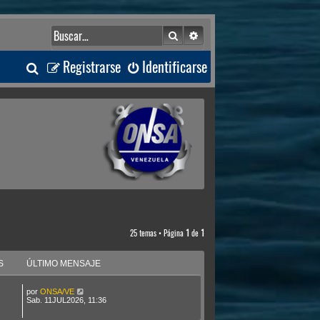
Buscar
Búsqueda avanzada
B
Registrarse
Identificarse
u
s
c
a
r
25 temas • Página
1
de
1
S
ÚLTIMO MENSAJE
por
ONSA/VE
Sab. 11JUL2026, 11:36