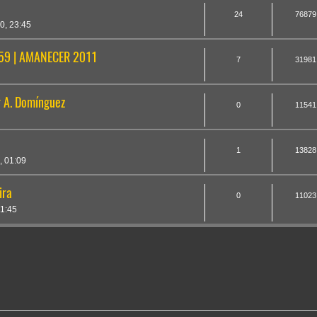
24
76879
0, 23:45
9 | AMANECER 2011
7
31981
 A. Domínguez
0
11541
1
13828
, 01:09
ira
0
11023
1:45