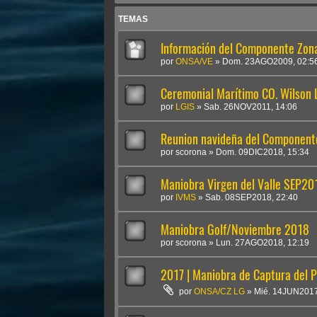
TEMAS
Información del Componente Zona
por
ONSA/VE
»
Dom. 23AGO2009, 02:5
Ceremonial Marítimo CO. Wilson L.
por
LGIS
»
Sab. 26NOV2011, 14:06
Reunion navideña del Componente
por
scorona
»
Dom. 09DIC2018, 15:34
Maniobra Virgen del Valle SEP20
por
IVMS
»
Sab. 08SEP2018, 22:40
Maniobra Golf/Noviembre 2018
por
scorona
»
Lun. 27AGO2018, 12:19
2017 | Maniobra de Captura del P
por
ONSA/CZ LG
»
Mié. 14JUN2017