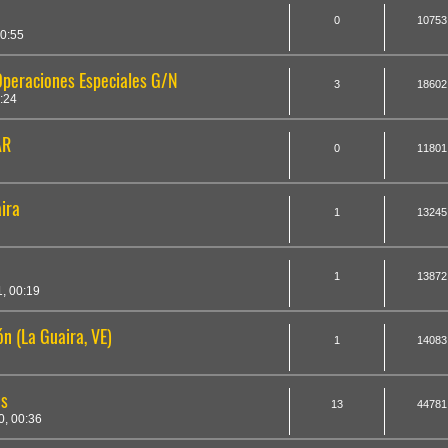
0
10753
0:55
peraciones Especiales G/N
3
18602
:24
AR
0
11801
ira
1
13245
1
13872
, 00:19
n (La Guaira, VE)
1
14083
es
13
44781
, 00:36