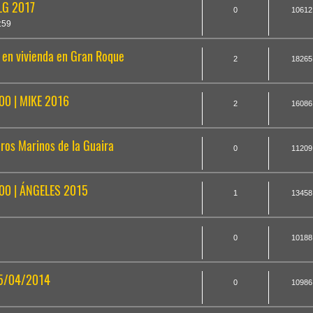
/LG 2017
0
10612
:59
 en vivienda en Gran Roque
2
18265
0 | MIKE 2016
2
16086
ros Marinos de la Guaira
0
11209
0 | ÁNGELES 2015
1
13458
0
10188
05/04/2014
0
10986