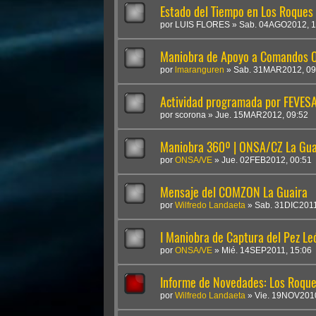
Estado del Tiempo en Los Roques
por
LUIS FLORES
»
Sab. 04AGO2012, 1
Maniobra de Apoyo a Comandos O
por
lmaranguren
»
Sab. 31MAR2012, 09
Actividad programada por FEVES
por
scorona
»
Jue. 15MAR2012, 09:52
Maniobra 360º | ONSA/CZ La Gua
por
ONSA/VE
»
Jue. 02FEB2012, 00:51
Mensaje del COMZON La Guaira
por
Wilfredo Landaeta
»
Sab. 31DIC2011
I Maniobra de Captura del Pez Leó
por
ONSA/VE
»
Mié. 14SEP2011, 15:06
Informe de Novedades: Los Roqu
por
Wilfredo Landaeta
»
Vie. 19NOV2010