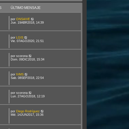
S
ÚLTIMO MENSAJE
por
ONSA/VE
Jue. 19ABR2018, 14:39
por
LGIS
Vie. 07AGO2020, 21:51
por
scorona
Dom. 09DIC2018, 15:34
por
IVMS
Sab. 08SEP2018, 22:54
por
scorona
Lun. 27AGO2018, 12:19
por
Diego Rodríguez
Mié. 14JUN2017, 15:36