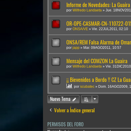
Informe de Novedades: La Guaira
por
Wilfredo Landaeta
»
Jue. 18NOV201
OR-OPE-CASMAR-CN-110722-015
por
ONSA/VE
»
Vie. 22JUL2011, 02:10
ONSA/REM Falsa Alarma de Omar
por
japp
»
Mar. 09AGO2011, 10:57
Mensaje del COMZON La Guaira
por
Wilfredo Landaeta
»
Vie. 31DIC2010
¡¡ Bievenidos a Bordo !! CZ La Gua
por
scubatec
»
Dom. 16AGO2009, 1
Nuevo Tema
Volver a Índice general
PERMISOS DEL FORO