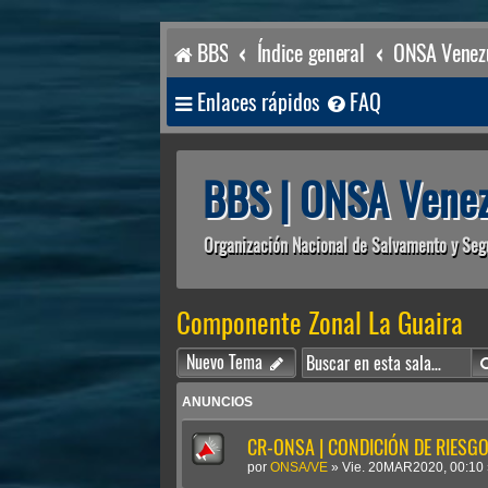
BBS
Índice general
ONSA Venezu
Enlaces rápidos
FAQ
BBS | ONSA Venez
Organización Nacional de Salvamento y Seg
Componente Zonal La Guaira
Nuevo Tema
ANUNCIOS
CR-ONSA | CONDICIÓN DE RIESGO 
por
ONSA/VE
»
Vie. 20MAR2020, 00:10