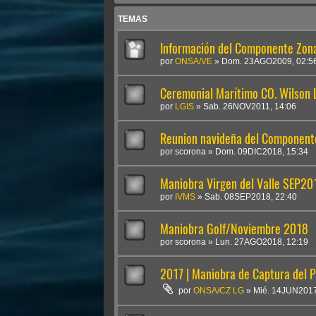
TEMAS
Información del Componente Zona
por
ONSA/VE
»
Dom. 23AGO2009, 02:5
Ceremonial Marítimo CO. Wilson L.
por
LGIS
»
Sab. 26NOV2011, 14:06
Reunion navideña del Componente
por
scorona
»
Dom. 09DIC2018, 15:34
Maniobra Virgen del Valle SEP20
por
IVMS
»
Sab. 08SEP2018, 22:40
Maniobra Golf/Noviembre 2018
por
scorona
»
Lun. 27AGO2018, 12:19
2017 | Maniobra de Captura del P
por
ONSA/CZ LG
»
Mié. 14JUN2017