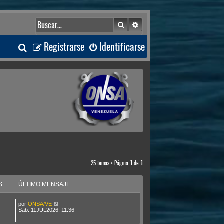
Buscar
Búsqueda avanzada
B
Registrarse
Identificarse
u
s
c
a
r
25 temas • Página
1
de
1
S
ÚLTIMO MENSAJE
por
ONSA/VE
Sab. 11JUL2026, 11:36