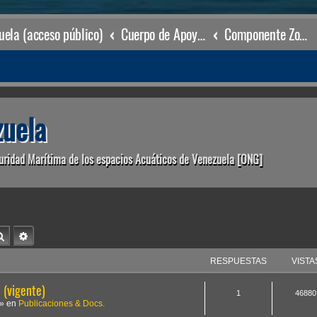
ela (acceso público)
Cuerpo de Apoyo & Salvamento Marítimo (órgano operacional)
Componente Zonal La Guaira
uela
uridad Marítima de los espacios Acuáticos de Venezuela [ONG]
Buscar
Búsqueda avanzada
RESPUESTAS
VISTA
(vigente)
1
46880
» en
Publicaciones & Docs.