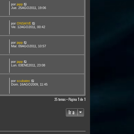
por
japp
Jue. 25AGO2011, 19:06
por
ONSA/VE
Vie. 12AGO2011, 00:42
por
japp
Mar. 09AGO2011, 10:57
por
japp
Lun. 03ENE2011, 23:08
por
scubatec
Dom. 16AGO2009, 11:45
25 temas • Página
1
de
1
Ir a