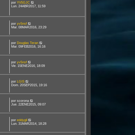
por
YV5GJC
Lun. 24ABR2017, 11:59
por
yv5nsf
Mar. 08MAR2016, 23:29
por
Douglas Teran
Mar. 09FEB2016, 16:16
por
yv5nsf
Vie. 15ENE2016, 18:09
por
LGIS
Dom. 20SEP2015, 19:16
por
scorona
Jue. 22ENE2015, 09:07
por
eddygil
Lun. 31MAR2014, 18:28