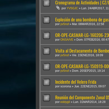
Cronograma de Actividades | CZ
por
YV5GJC
»
Lun. 24ABR2017, 11
Explosión de una bombona de gas
por
yv5nsf
»
Mar. 08MAR2016, 22:58
OR-OPE-CASMAR-LG-160206-230
por
ONSA/VE
»
Dom. 07FEB2016, 00:47
Visita al Destacamento de Bombe
por
yv5nsf
»
Vie. 15ENE2016, 18:09
OR-OPE-CASMAR-LG-150919-000
por
yv5nsf
»
Dom. 20SEP2015, 19:14
Incidente del Velero Frida
por
scorona
»
Jue. 22ENE2015, 09:07
Reunión del Componente Zonal 
por
eddygil
»
Lun. 31MAR2014, 18:28