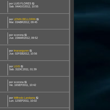
por
LUIS FLORES
Sab. 04AGO2012, 10:55
por
LENIN BELLORIN
Mar. 03ABR2012, 09:45
por
scorona
Jue. 15MAR2012, 09:52
por
lmaranguren
Jue. 02FEB2012, 10:56
por
LGIS
Sab. 31DIC2011, 01:39
por
scorona
Vie. 16SEP2011, 10:42
por
Wilfredo Landaeta
Lun. 12SEP2011, 10:02