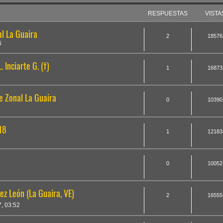
RESPUESTAS
VISTA
l La Guaira
2
18576
6
 Inciarte G. (†)
1
16873
 Zonal La Guaira
0
10390
18
1
12183
0
10052
ez León (La Guaira, VE)
2
16555
, 03:52