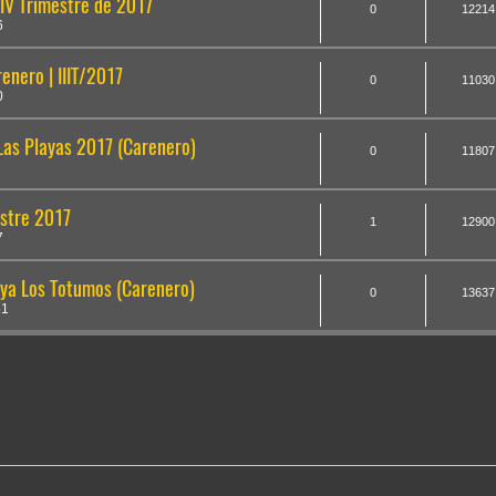
IV Trimestre de 2017
0
12214
6
enero | IIIT/2017
0
11030
0
Las Playas 2017 (Carenero)
0
11807
estre 2017
1
12900
7
aya Los Totumos (Carenero)
0
13637
51