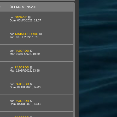
S
ÚLTIMO MENSAJE
por
ONSA/VE
Dom. 08MAY2022, 12:37
por
TANIA SOCORRO
Jue. 07JUL2022, 15:18
por
RAJOROD
Mar. 19ABR2022, 19:59
por
RAJOROD
Mar. 12ABR2022, 23:58
por
RAJOROD
Dom. 04JUL2021, 14:03
por
RAJOROD
Dom. 04JUL2021, 13:33