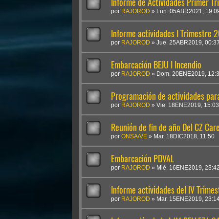
Informe de Actividades Primer T
por
RAJOROD
»
Lun. 05ABR2021, 19:0
Informe actividades I Trimestre 
por
RAJOROD
»
Jue. 25ABR2019, 00:3
Embarcación BEJU I Incendio
por
RAJOROD
»
Dom. 20ENE2019, 12:
Programación de actividades para
por
RAJOROD
»
Vie. 18ENE2019, 15:03
Reunión de fin de año Del CZ Car
por
ONSA/VE
»
Mar. 18DIC2018, 11:50
Embarcación PDVAL
por
RAJOROD
»
Mié. 16ENE2019, 23:4
Informe actividades del IV Trime
por
RAJOROD
»
Mar. 15ENE2019, 23:1