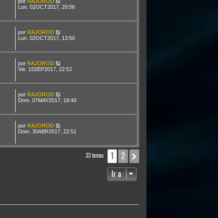
por
RAJOROD
Lun. 02OCT2017, 20:56
por
RAJOROD
Lun. 02OCT2017, 13:50
por
RAJOROD
Vie. 15SEP2017, 22:52
por
RAJOROD
Dom. 07MAY2017, 18:40
por
RAJOROD
Dom. 30ABR2017, 22:51
1
2
Siguiente
33 temas
Ir a