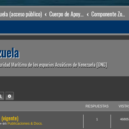
ela (acceso público)
Cuerpo de Apoyo & Salvamento Marítimo (órgano operacional)
Componente Zonal Carenero
uela
uridad Marítima de los espacios Acuáticos de Venezuela [ONG]
Buscar
Búsqueda avanzada
RESPUESTAS
VISTA
(vigente)
1
46805
» en
Publicaciones & Docs.