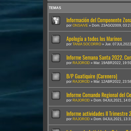
TEMAS
Información del Componente Zon
por
ONSA/VE
»
Dom. 23AGO2009, 03:2
Apología a todos los Marinos
por
TANIA SOCORRO
»
Jue. 07JUL2022
Informe Semana Santa 2022. Com
por
RAJOROD
»
Mar. 19ABR2022, 19:5
B/P Guatiquire (Carenero)
por
RAJOROD
»
Mar. 12ABR2022, 23:5
Informe Comando Regional del Ce
por
RAJOROD
»
Dom. 04JUL2021, 14:0
Informe actividades II Trimestre
por
RAJOROD
»
Dom. 04JUL2021, 13:3