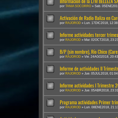
Información de la L/M BELLEZA SA
por
TANIA SOCORRO
»
Sab. 05ENE2019
Activación de Radio Baliza en Ca
por
RAJOROD
»
Lun. 17DIC2018, 12:38
Informe actividades tercer trime
por
RAJOROD
»
Mar. 02OCT2018, 23:2
B/P (sin nombre), Río Chico (Car
por
RAJOROD
»
Vie. 24AGO2018, 20:4
Informe de actividades II Trimes
por
RAJOROD
»
Jue. 05JUL2018, 01:04
Informe actividades I Trimestre 
por
RAJOROD
»
Jue. 05ABR2018, 23:3
Programa actividades Primer tri
por
RAJOROD
»
Lun. 08ENE2018, 21:1