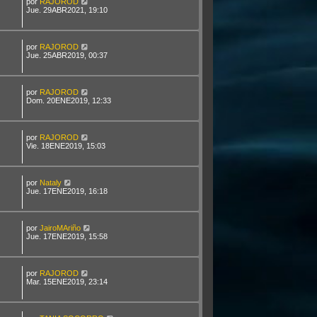
por
RAJOROD
Jue. 29ABR2021, 19:10
por
RAJOROD
Jue. 25ABR2019, 00:37
por
RAJOROD
Dom. 20ENE2019, 12:33
por
RAJOROD
Vie. 18ENE2019, 15:03
por
Nataly
Jue. 17ENE2019, 16:18
por
JairoMAriño
Jue. 17ENE2019, 15:58
por
RAJOROD
Mar. 15ENE2019, 23:14