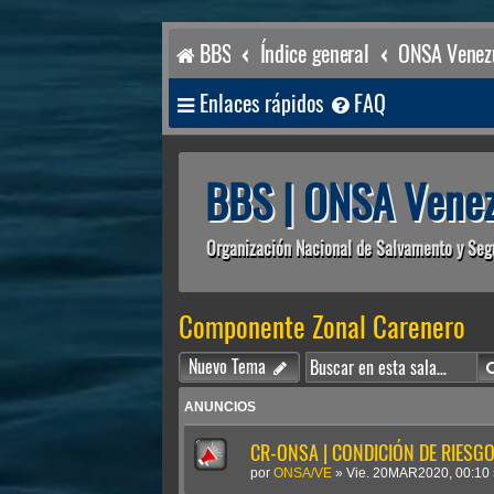
BBS
Índice general
ONSA Venezu
Enlaces rápidos
FAQ
BBS | ONSA Venez
Organización Nacional de Salvamento y Seg
Componente Zonal Carenero
Nuevo Tema
ANUNCIOS
CR-ONSA | CONDICIÓN DE RIESGO 
por
ONSA/VE
»
Vie. 20MAR2020, 00:10