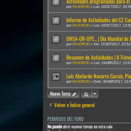
Actividades programadas para el 
por
RAJOROD
»
Lun. 02OCT2017, 20:5
Informe de Actividades del CZ Car
por
RAJOROD
»
Lun. 02OCT2017, 13:5
ONSA-OR-OPE... | Día Mundial de 
por
RAJOROD
»
Vie. 15SEP2017, 22:52
Resumen de Actividades | II Trim
por
RAJOROD
»
Lun. 24ABR2017, 13:0
Luís Abelardo Navarro García, Pl
por
RAJOROD
»
Dom. 30ABR2017, 22:
Nuevo Tema
Volver a Índice general
PERMISOS DEL FORO
No puede
abrir nuevos temas en esta sala