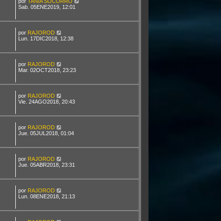
por
TANIA SOCORRO
Sab. 05ENE2019, 12:01
por
RAJOROD
Lun. 17DIC2018, 12:38
por
RAJOROD
Mar. 02OCT2018, 23:23
por
RAJOROD
Vie. 24AGO2018, 20:43
por
RAJOROD
Jue. 05JUL2018, 01:04
por
RAJOROD
Jue. 05ABR2018, 23:31
por
RAJOROD
Lun. 08ENE2018, 21:13