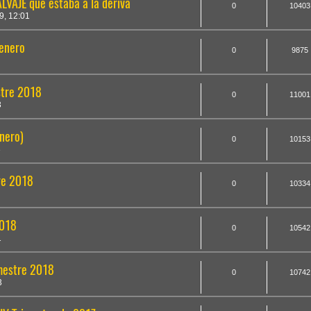
LVAJE que estaba a la deriva
0
10403
, 12:01
renero
0
9875
stre 2018
0
11001
3
enero)
0
10153
3
tre 2018
0
10334
2018
0
10542
1
mestre 2018
0
10742
3