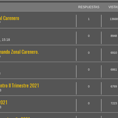
RESPUESTAS
VISTA
al Carenero
1
13668
7
0
8948
, 15:18
ando Zonal Carenero.
0
6910
9
0
6861
8
ntro II Trimestre 2021
0
6769
3
 2021
0
7223
3