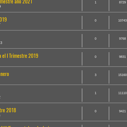
rimestre año 2021
1
8729
9
2019
0
10743
7
0
9768
33
 el I Trimestre 2019
0
9831
enero
3
15160
1
11110
2
stre 2018
0
9421
4