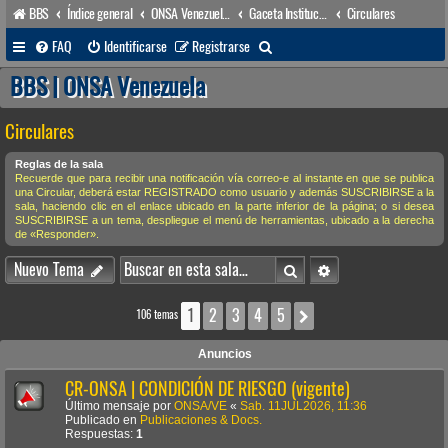
BBS
Índice general
ONSA Venezuela (acceso público)
Gaceta Institucional
Circulares
B
FAQ
Identificarse
Registrarse
u
BBS | ONSA Venezuela
s
Circulares
c
a
Reglas de la sala
Recuerde que para recibir una notificación vía correo-e al instante en que se publica
r
una Circular, deberá estar REGISTRADO como usuario y además SUSCRIBIRSE a la
sala, haciendo clic en el enlace ubicado en la parte inferior de la página; o si desea
SUSCRIBIRSE a un tema, despliegue el menú de herramientas, ubicado a la derecha
de «Responder».
Buscar
Búsqueda avanzada
Nuevo Tema
1
2
3
4
5
Siguiente
106 temas
Anuncios
CR-ONSA | CONDICIÓN DE RIESGO (vigente)
Último mensaje por
ONSA/VE
«
Sab. 11JUL2026, 11:36
Publicado en
Publicaciones & Docs.
Respuestas:
1