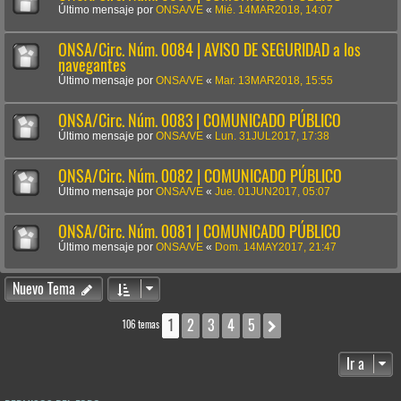
Último mensaje por
ONSA/VE
«
Mié. 14MAR2018, 14:07
ONSA/Circ. Núm. 0084 | AVISO DE SEGURIDAD a los
navegantes
Último mensaje por
ONSA/VE
«
Mar. 13MAR2018, 15:55
ONSA/Circ. Núm. 0083 | COMUNICADO PÚBLICO
Último mensaje por
ONSA/VE
«
Lun. 31JUL2017, 17:38
ONSA/Circ. Núm. 0082 | COMUNICADO PÚBLICO
Último mensaje por
ONSA/VE
«
Jue. 01JUN2017, 05:07
ONSA/Circ. Núm. 0081 | COMUNICADO PÚBLICO
Último mensaje por
ONSA/VE
«
Dom. 14MAY2017, 21:47
Nuevo Tema
1
2
3
4
5
Siguiente
106 temas
Ir a