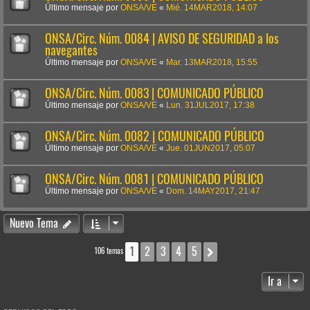
Último mensaje por
ONSA/VE
«
Mié. 14MAR2018, 14:07
ONSA/Circ. Núm. 0084 | AVISO DE SEGURIDAD a los
navegantes
Último mensaje por
ONSA/VE
«
Mar. 13MAR2018, 15:55
ONSA/Circ. Núm. 0083 | COMUNICADO PÚBLICO
Último mensaje por
ONSA/VE
«
Lun. 31JUL2017, 17:38
ONSA/Circ. Núm. 0082 | COMUNICADO PÚBLICO
Último mensaje por
ONSA/VE
«
Jue. 01JUN2017, 05:07
ONSA/Circ. Núm. 0081 | COMUNICADO PÚBLICO
Último mensaje por
ONSA/VE
«
Dom. 14MAY2017, 21:47
Nuevo Tema
1
2
3
4
5
Siguiente
106 temas
Ir a