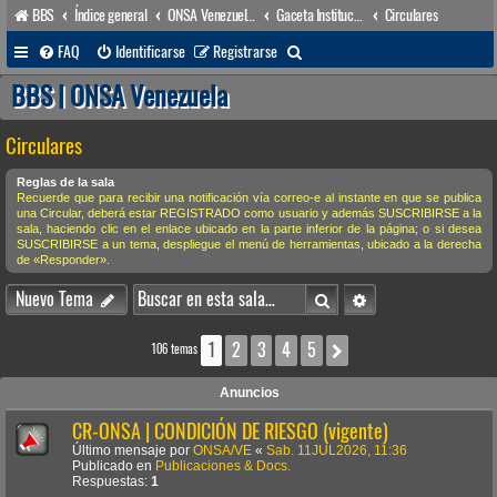
BBS
Índice general
ONSA Venezuela (acceso público)
Gaceta Institucional
Circulares
B
FAQ
Identificarse
Registrarse
u
BBS | ONSA Venezuela
s
Circulares
c
a
Reglas de la sala
Recuerde que para recibir una notificación vía correo-e al instante en que se publica
r
una Circular, deberá estar REGISTRADO como usuario y además SUSCRIBIRSE a la
sala, haciendo clic en el enlace ubicado en la parte inferior de la página; o si desea
SUSCRIBIRSE a un tema, despliegue el menú de herramientas, ubicado a la derecha
de «Responder».
Buscar
Búsqueda avanzada
Nuevo Tema
1
2
3
4
5
Siguiente
106 temas
Anuncios
CR-ONSA | CONDICIÓN DE RIESGO (vigente)
Último mensaje por
ONSA/VE
«
Sab. 11JUL2026, 11:36
Publicado en
Publicaciones & Docs.
Respuestas:
1