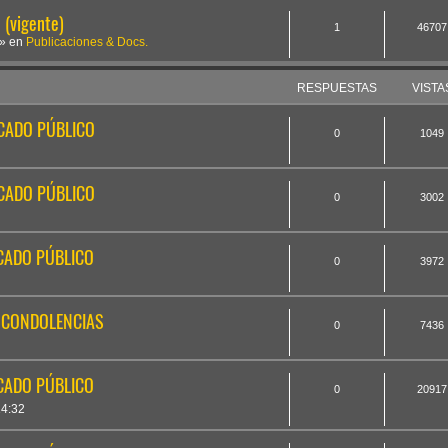
(vigente)
1
46707
» en
Publicaciones & Docs.
RESPUESTAS
VISTA
ICADO PÚBLICO
0
1049
ICADO PÚBLICO
0
3002
ICADO PÚBLICO
0
3972
E CONDOLENCIAS
0
7436
ICADO PÚBLICO
0
20917
4:32