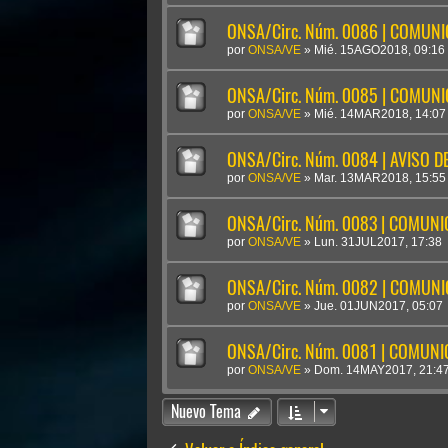
ONSA/Circ. Núm. 0086 | COMUN
por
ONSA/VE
»
Mié. 15AGO2018, 09:16
ONSA/Circ. Núm. 0085 | COMUN
por
ONSA/VE
»
Mié. 14MAR2018, 14:07
ONSA/Circ. Núm. 0084 | AVISO D
por
ONSA/VE
»
Mar. 13MAR2018, 15:55
ONSA/Circ. Núm. 0083 | COMUN
por
ONSA/VE
»
Lun. 31JUL2017, 17:38
ONSA/Circ. Núm. 0082 | COMUN
por
ONSA/VE
»
Jue. 01JUN2017, 05:07
ONSA/Circ. Núm. 0081 | COMUN
por
ONSA/VE
»
Dom. 14MAY2017, 21:4
Nuevo Tema