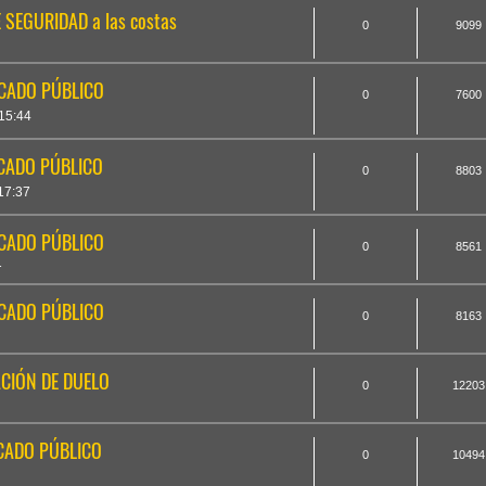
 SEGURIDAD a las costas
0
9099
ICADO PÚBLICO
0
7600
15:44
ICADO PÚBLICO
0
8803
17:37
ICADO PÚBLICO
0
8561
1
ICADO PÚBLICO
0
8163
ACIÓN DE DUELO
0
12203
ICADO PÚBLICO
0
10494