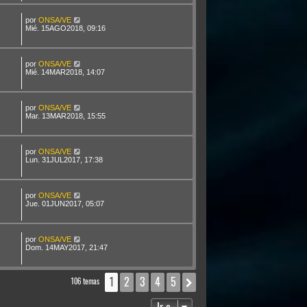
por
ONSA/VE
Mié. 15AGO2018, 09:16
por
ONSA/VE
Mié. 14MAR2018, 14:07
por
ONSA/VE
Mar. 13MAR2018, 15:55
por
ONSA/VE
Lun. 31JUL2017, 17:38
por
ONSA/VE
Jue. 01JUN2017, 05:07
por
ONSA/VE
Dom. 14MAY2017, 21:47
1
2
3
4
5
Siguiente
106 temas