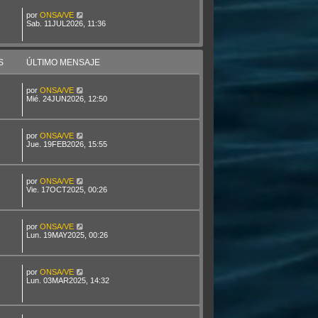
por
ONSA/VE
Sab. 11JUL2026, 11:36
S
ÚLTIMO MENSAJE
por
ONSA/VE
Mié. 24JUN2026, 12:50
por
ONSA/VE
Jue. 19FEB2026, 15:55
por
ONSA/VE
Vie. 17OCT2025, 00:26
por
ONSA/VE
Lun. 19MAY2025, 00:26
por
ONSA/VE
Lun. 03MAR2025, 14:32