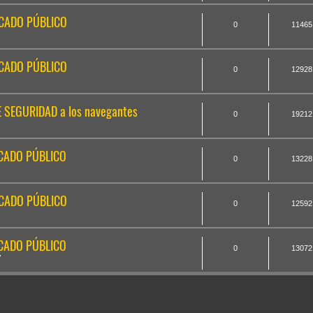
ICADO PÚBLICO
0
11465
ICADO PÚBLICO
0
12928
E SEGURIDAD a los navegantes
0
19212
ICADO PÚBLICO
0
13228
ICADO PÚBLICO
0
12592
ICADO PÚBLICO
0
13072
7