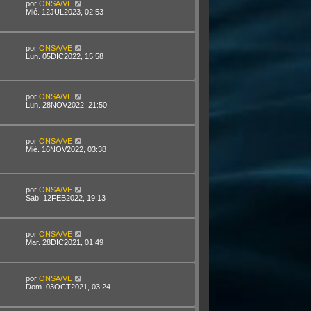
por
ONSA/VE
Mié. 12JUL2023, 02:53
por
ONSA/VE
Lun. 05DIC2022, 15:58
por
ONSA/VE
Lun. 28NOV2022, 21:50
por
ONSA/VE
Mié. 16NOV2022, 03:38
por
ONSA/VE
Sab. 12FEB2022, 19:13
por
ONSA/VE
Mar. 28DIC2021, 01:49
por
ONSA/VE
Dom. 03OCT2021, 03:24