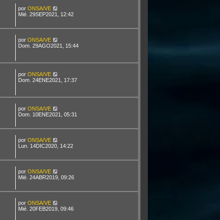
por
ONSA/VE
Mié. 29SEP2021, 12:42
por
ONSA/VE
Dom. 29AGO2021, 15:44
por
ONSA/VE
Dom. 24ENE2021, 17:37
por
ONSA/VE
Dom. 10ENE2021, 05:31
por
ONSA/VE
Lun. 14DIC2020, 14:22
por
ONSA/VE
Mié. 24ABR2019, 09:26
por
ONSA/VE
Mié. 20FEB2019, 09:46