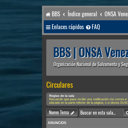
BBS
Índice general
ONSA Venez
Enlaces rápidos
FAQ
BBS | ONSA Venez
Organización Nacional de Salvamento y Seg
Circulares
Reglas de la sala
Recuerde que para recibir una notificación vía correo
ubicado en la parte inferior de la página; o si desea S
Nuevo Tema
ANUNCIOS