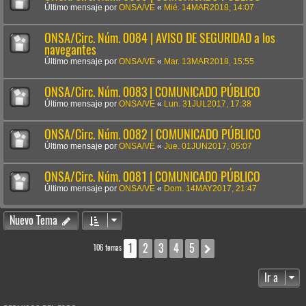
Último mensaje por
ONSA/VE
«
Mié. 14MAR2018, 14:07
ONSA/Circ. Núm. 0084 | AVISO DE SEGURIDAD a los
navegantes
Último mensaje por
ONSA/VE
«
Mar. 13MAR2018, 15:55
ONSA/Circ. Núm. 0083 | COMUNICADO PÚBLICO
Último mensaje por
ONSA/VE
«
Lun. 31JUL2017, 17:38
ONSA/Circ. Núm. 0082 | COMUNICADO PÚBLICO
Último mensaje por
ONSA/VE
«
Jue. 01JUN2017, 05:07
ONSA/Circ. Núm. 0081 | COMUNICADO PÚBLICO
Último mensaje por
ONSA/VE
«
Dom. 14MAY2017, 21:47
Nuevo Tema
1
2
3
4
5
Siguiente
106 temas
Ir a