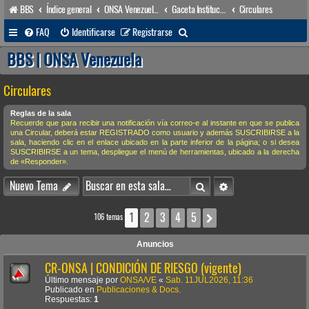
BBS
Índice general
ONSA Venezuela (acceso público)
Gaceta Institucional
Circulares
B
FAQ
Identificarse
Registrarse
u
BBS | ONSA Venezuela
s
Circulares
c
a
Reglas de la sala
Recuerde que para recibir una notificación vía correo-e al instante en que se publica
r
una Circular, deberá estar REGISTRADO como usuario y además SUSCRIBIRSE a la
sala, haciendo clic en el enlace ubicado en la parte inferior de la página; o si desea
SUSCRIBIRSE a un tema, despliegue el menú de herramientas, ubicado a la derecha
de «Responder».
Buscar
Búsqueda avanzada
Nuevo Tema
1
2
3
4
5
Siguiente
106 temas
Anuncios
CR-ONSA | CONDICIÓN DE RIESGO (vigente)
Último mensaje por
ONSA/VE
«
Sab. 11JUL2026, 11:36
Publicado en
Publicaciones & Docs.
Respuestas:
1