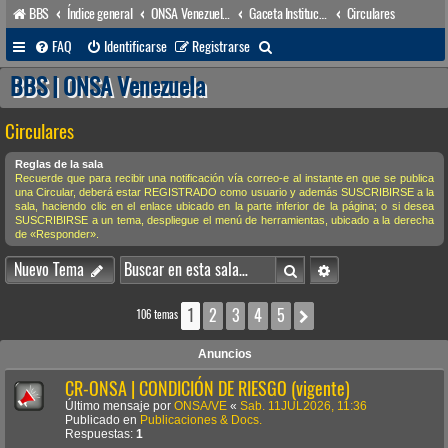
BBS
Índice general
ONSA Venezuela (acceso público)
Gaceta Institucional
Circulares
B
FAQ
Identificarse
Registrarse
u
BBS | ONSA Venezuela
s
Circulares
c
a
Reglas de la sala
Recuerde que para recibir una notificación vía correo-e al instante en que se publica
r
una Circular, deberá estar REGISTRADO como usuario y además SUSCRIBIRSE a la
sala, haciendo clic en el enlace ubicado en la parte inferior de la página; o si desea
SUSCRIBIRSE a un tema, despliegue el menú de herramientas, ubicado a la derecha
de «Responder».
Buscar
Búsqueda avanzada
Nuevo Tema
1
2
3
4
5
Siguiente
106 temas
Anuncios
CR-ONSA | CONDICIÓN DE RIESGO (vigente)
Último mensaje por
ONSA/VE
«
Sab. 11JUL2026, 11:36
Publicado en
Publicaciones & Docs.
Respuestas:
1