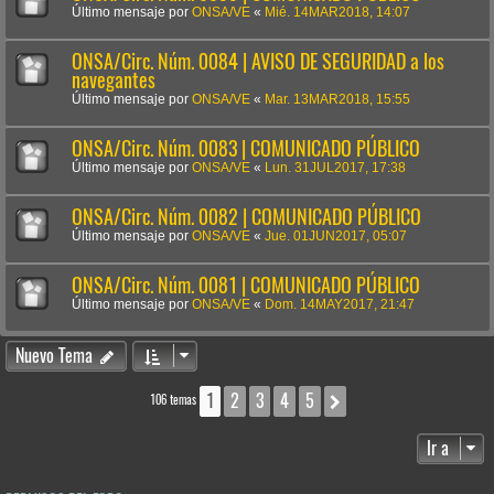
Último mensaje por
ONSA/VE
«
Mié. 14MAR2018, 14:07
ONSA/Circ. Núm. 0084 | AVISO DE SEGURIDAD a los
navegantes
Último mensaje por
ONSA/VE
«
Mar. 13MAR2018, 15:55
ONSA/Circ. Núm. 0083 | COMUNICADO PÚBLICO
Último mensaje por
ONSA/VE
«
Lun. 31JUL2017, 17:38
ONSA/Circ. Núm. 0082 | COMUNICADO PÚBLICO
Último mensaje por
ONSA/VE
«
Jue. 01JUN2017, 05:07
ONSA/Circ. Núm. 0081 | COMUNICADO PÚBLICO
Último mensaje por
ONSA/VE
«
Dom. 14MAY2017, 21:47
Nuevo Tema
1
2
3
4
5
Siguiente
106 temas
Ir a