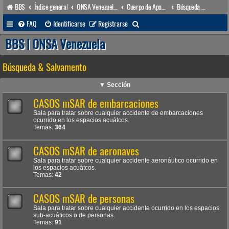
BBS
Índice general
ONSA Venezuela (acceso público)
Cuerpo de Apoyo & Salvamento Marítimo (órgano operacional)
Búsqueda & Salvamento
B
FAQ
Identificarse
Registrarse
u
BBS | ONSA Venezuela
s
Búsqueda & Salvamento
c
a
▼ Sección
r
CASOS mSAR de embarcaciones
Sala para tratar sobre cualquier accidente de embarcaciones
ocurrido en los espacios acuátcos.
Temas:
364
CASOS mSAR de aeronaves
Sala para tratar sobre cualquier accidente aeronáutico ocurrido en
los espacios acuátcos.
Temas:
42
CASOS mSAR de personas
Sala para tratar sobre cualquier accidente ocurrido en los espacios
sub-acuáticos o de personas.
Temas:
91