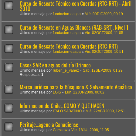
Curso de Rescate Técnico con Cuerdas (RTC-RRT) - Abril
2010
Último mensaje por
fundacion-easpa
«
Mié. 09DIC2009, 09:19
Curso de Rescate en Aguas Blancas (RAB-SRT), Nivel 1
Último mensaje por
fundacion-easpa
«
Vie. 02OCT2009, 11:05
Curso de Rescate Técnico con Cuerdas (RTC-RRT)
Último mensaje por
fundacion-easpa
«
Vie. 02OCT2009, 10:51
Casos SAR en aguas del río Orinoco
Último mensaje por
ruben_e_yanez
«
Sab. 12SEP2009, 01:29
Respuestas:
1
Marco jurídico para la Búsqueda & Salvamento Acuático
Último mensaje por
LGIS
«
Lun. 22JUN2009, 00:02
Informacion de Chile.. COMO Y QUE HACEN
Último mensaje por
ITALO SABATINO
«
Mié. 22ABR2009, 12:51
Peritaje...agencia Canadiense
Último mensaje por
Gorskow
«
Vie. 18JUL2008, 11:05