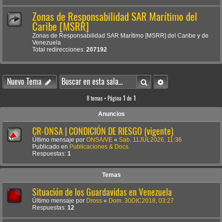
Zonas de Responsabilidad SAR Marítimo del
Caribe [MSRR]
Zonas de Responsabilidad SAR Marítimo [MSRR] del Caribe y de
Venezuela
Total redirecciones:
207192
Buscar
Búsqueda avanzada
Nuevo Tema
8 temas • Página
1
de
1
Anuncios
CR-ONSA | CONDICIÓN DE RIESGO (vigente)
Último mensaje por
ONSA/VE
«
Sab. 11JUL2026, 11:36
Publicado en
Publicaciones & Docs.
Respuestas:
1
Temas
Situación de los Guardavidas en Venezuela
Último mensaje por
Dross
«
Dom. 30DIC2018, 03:27
Respuestas:
12