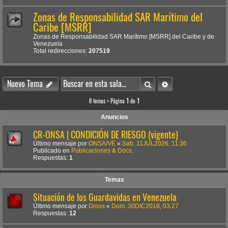
Zonas de Responsabilidad SAR Marítimo del
Caribe [MSRR]
Zonas de Responsabilidad SAR Marítimo [MSRR] del Caribe y de
Venezuela
Total redirecciones:
207519
Buscar
Búsqueda avanzada
Nuevo Tema
8 temas • Página
1
de
1
Anuncios
CR-ONSA | CONDICIÓN DE RIESGO (vigente)
Último mensaje por
ONSA/VE
«
Sab. 11JUL2026, 11:36
Publicado en
Publicaciones & Docs.
Respuestas:
1
Temas
Situación de los Guardavidas en Venezuela
Último mensaje por
Dross
«
Dom. 30DIC2018, 03:27
Respuestas:
12