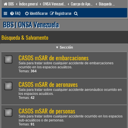
BBS
Índice general
ONSA Venezuela (acceso público)
Cuerpo de Apoyo & Salvamento Marítimo (órgano operacional)
Búsqueda & Salvamento
B
FAQ
Identificarse
Registrarse
u
BBS | ONSA Venezuela
s
Búsqueda & Salvamento
c
a
▼ Sección
r
CASOS mSAR de embarcaciones
Sala para tratar sobre cualquier accidente de embarcaciones
ocurrido en los espacios acuátcos.
Temas:
364
CASOS mSAR de aeronaves
Sala para tratar sobre cualquier accidente aeronáutico ocurrido en
los espacios acuátcos.
Temas:
42
CASOS mSAR de personas
Sala para tratar sobre cualquier accidente ocurrido en los espacios
sub-acuáticos o de personas.
Temas:
91