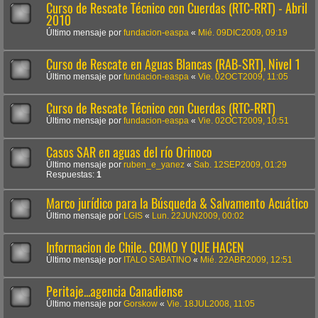
Curso de Rescate Técnico con Cuerdas (RTC-RRT) - Abril
2010
Último mensaje por
fundacion-easpa
«
Mié. 09DIC2009, 09:19
Curso de Rescate en Aguas Blancas (RAB-SRT), Nivel 1
Último mensaje por
fundacion-easpa
«
Vie. 02OCT2009, 11:05
Curso de Rescate Técnico con Cuerdas (RTC-RRT)
Último mensaje por
fundacion-easpa
«
Vie. 02OCT2009, 10:51
Casos SAR en aguas del río Orinoco
Último mensaje por
ruben_e_yanez
«
Sab. 12SEP2009, 01:29
Respuestas:
1
Marco jurídico para la Búsqueda & Salvamento Acuático
Último mensaje por
LGIS
«
Lun. 22JUN2009, 00:02
Informacion de Chile.. COMO Y QUE HACEN
Último mensaje por
ITALO SABATINO
«
Mié. 22ABR2009, 12:51
Peritaje...agencia Canadiense
Último mensaje por
Gorskow
«
Vie. 18JUL2008, 11:05