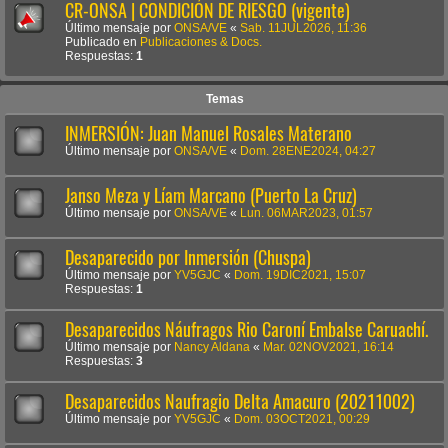
CR-ONSA | CONDICIÓN DE RIESGO (vigente)
Último mensaje por
ONSA/VE
«
Sab. 11JUL2026, 11:36
Publicado en
Publicaciones & Docs.
Respuestas:
1
Temas
INMERSIÓN: Juan Manuel Rosales Materano
Último mensaje por
ONSA/VE
«
Dom. 28ENE2024, 04:27
Janso Meza y Líam Marcano (Puerto La Cruz)
Último mensaje por
ONSA/VE
«
Lun. 06MAR2023, 01:57
Desaparecido por Inmersión (Chuspa)
Último mensaje por
YV5GJC
«
Dom. 19DIC2021, 15:07
Respuestas:
1
Desaparecidos Náufragos Rio Caroní Embalse Caruachí.
Último mensaje por
Nancy Aldana
«
Mar. 02NOV2021, 16:14
Respuestas:
3
Desaparecidos Naufragio Delta Amacuro (20211002)
Último mensaje por
YV5GJC
«
Dom. 03OCT2021, 00:29