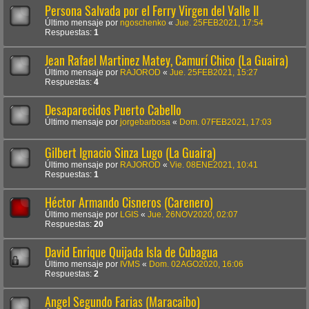
Persona Salvada por el Ferry Virgen del Valle II
Último mensaje por
ngoschenko
«
Jue. 25FEB2021, 17:54
Respuestas:
1
Jean Rafael Martinez Matey, Camurí Chico (La Guaira)
Último mensaje por
RAJOROD
«
Jue. 25FEB2021, 15:27
Respuestas:
4
Desaparecidos Puerto Cabello
Último mensaje por
jorgebarbosa
«
Dom. 07FEB2021, 17:03
Gilbert Ignacio Sinza Lugo (La Guaira)
Último mensaje por
RAJOROD
«
Vie. 08ENE2021, 10:41
Respuestas:
1
Héctor Armando Cisneros (Carenero)
Último mensaje por
LGIS
«
Jue. 26NOV2020, 02:07
Respuestas:
20
David Enrique Quijada Isla de Cubagua
Último mensaje por
IVMS
«
Dom. 02AGO2020, 16:06
Respuestas:
2
Angel Segundo Farias (Maracaibo)