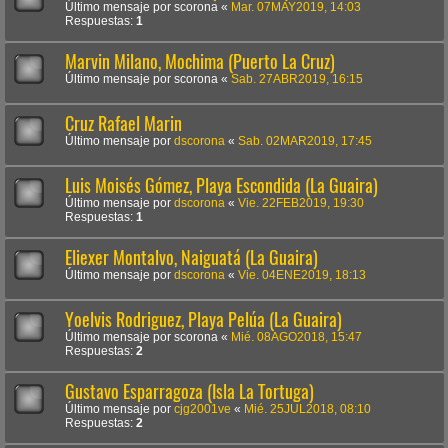
Último mensaje por
scorona
«
Mar. 07MAY2019, 14:03
Respuestas:
1
Marvin Milano, Mochima (Puerto La Cruz)
Último mensaje por
scorona
«
Sab. 27ABR2019, 16:15
Cruz Rafael Marin
Último mensaje por
dscorona
«
Sab. 02MAR2019, 17:45
Luis Moisés Gómez, Playa Escondida (La Guaira)
Último mensaje por
dscorona
«
Vie. 22FEB2019, 19:30
Respuestas:
1
Eliexer Montalvo, Naiguatá (La Guaira)
Último mensaje por
dscorona
«
Vie. 04ENE2019, 18:13
Yoelvis Rodriguez, Playa Pelúa (La Guaira)
Último mensaje por
scorona
«
Mié. 08AGO2018, 15:47
Respuestas:
2
Gustavo Esparragoza (Isla La Tortuga)
Último mensaje por
cjg2001ve
«
Mié. 25JUL2018, 08:10
Respuestas:
2