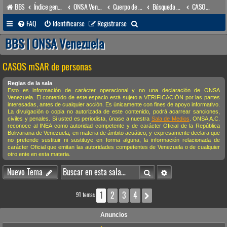
BBS
Índice general
ONSA Venezuela (acceso público)
Cuerpo de Apoyo & Salvamento Marítimo (órgano operacional)
Búsqueda & Salvamento
CASOS mSAR de personas
B
FAQ
Identificarse
Registrarse
u
BBS | ONSA Venezuela
s
CASOS mSAR de personas
c
a
Reglas de la sala
Esto es información de carácter operacional y no una declaración de ONSA
r
Venezuela. El contenido de este espacio está sujeto a VERIFICACIÓN por las partes
interesadas, antes de cualquier acción. Es únicamente con fines de apoyo informativo.
La divulgación o copia no autorizada de este contenido, podrá acarrear sanciones,
civiles y penales. Si usted es periodista, únase a nuestra
Sala de Medios
. ONSA A.C.
reconoce al INEA como autoridad competente y de carácter Oficial de la República
Bolivariana de Venezuela, en materia de ámbito acuático; y expresamente declara que
no pretende sustituir ni sustituye en forma alguna, la información relacionada de
carácter Oficial que emitan las autoridades competentes de Venezuela o de cualquier
otro ente en esta materia.
Buscar
Búsqueda avanzada
Nuevo Tema
1
2
3
4
Siguiente
91 temas
Anuncios