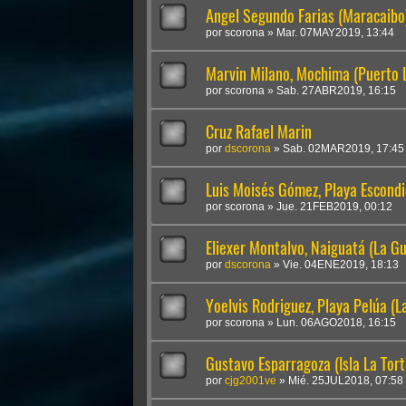
Angel Segundo Farias (Maracaibo
por
scorona
»
Mar. 07MAY2019, 13:44
Marvin Milano, Mochima (Puerto 
por
scorona
»
Sab. 27ABR2019, 16:15
Cruz Rafael Marin
por
dscorona
»
Sab. 02MAR2019, 17:45
Luis Moisés Gómez, Playa Escondi
por
scorona
»
Jue. 21FEB2019, 00:12
Eliexer Montalvo, Naiguatá (La Gu
por
dscorona
»
Vie. 04ENE2019, 18:13
Yoelvis Rodriguez, Playa Pelúa (L
por
scorona
»
Lun. 06AGO2018, 16:15
Gustavo Esparragoza (Isla La Tor
por
cjg2001ve
»
Mié. 25JUL2018, 07:58