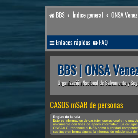
BBS
Índice general
ONSA Venezu
Enlaces rápidos
FAQ
BBS | ONSA Venez
Organización Nacional de Salvamento y Seg
CASOS mSAR de personas
Reglas de la sala
Esto es información de carácter operacional y no una d
únicamente con fines de apoyo informativo. La divulgac
ONSA A.C. reconoce al INEA como autoridad competente y
sustituye en forma alguna, la información relacionada de