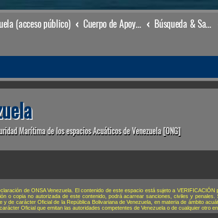
ela (acceso público)
Cuerpo de Apoyo & Salvamento Marítimo (órgano operacional)
Búsqueda & Salvamento
uela
uridad Marítima de los espacios Acuáticos de Venezuela [ONG]
eclaración de ONSA Venezuela. El contenido de este espacio está sujeto a VERIFICACIÓN po
ión o copia no autorizada de este contenido, podrá acarrear sanciones, civiles y penales.
 de carácter Oficial de la República Bolivariana de Venezuela, en materia de ámbito acuáti
 carácter Oficial que emitan las autoridades competentes de Venezuela o de cualquier otro en