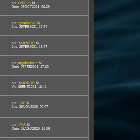
por
YV5GJC
Dom. 03OCT2021, 00:29
por
ngoschenko
Jue. 25FEB2021, 17:54
por
RAJOROD
Jue. 25FEB2021, 15:27
por
jorgebarbosa
Dom. 07FEB2021, 17:03
por
RAJOROD
Vie. 08ENE2021, 10:41
por
LGIS
Jue. 26NOV2020, 02:07
por
IVMS
Dom. 02AGO2020, 16:06