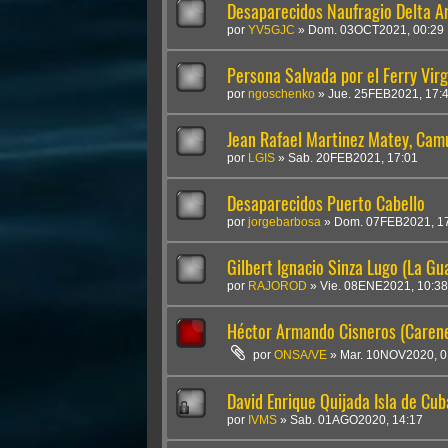
Desaparecidos Naufragio Delta 
por
YV5GJC
»
Dom. 03OCT2021, 00:29
Persona Salvada por el Ferry Virge
por
ngoschenko
»
Jue. 25FEB2021, 17:
Jean Rafael Martinez Matey, Camu
por
LGIS
»
Sab. 20FEB2021, 17:01
Desaparecidos Puerto Cabello
por
jorgebarbosa
»
Dom. 07FEB2021, 1
Gilbert Ignacio Sinza Lugo (La Gu
por
RAJOROD
»
Vie. 08ENE2021, 10:38
Héctor Armando Cisneros (Caren
por
ONSA/VE
»
Mar. 10NOV2020, 0
David Enrique Quijada Isla de Cu
por
IVMS
»
Sab. 01AGO2020, 14:17