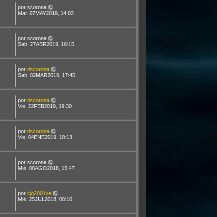
por
scorona
Mar. 07MAY2019, 14:03
por
scorona
Sab. 27ABR2019, 16:15
por
dscorona
Sab. 02MAR2019, 17:45
por
dscorona
Vie. 22FEB2019, 19:30
por
dscorona
Vie. 04ENE2019, 18:13
por
scorona
Mié. 08AGO2018, 15:47
por
cjg2001ve
Mié. 25JUL2018, 08:10