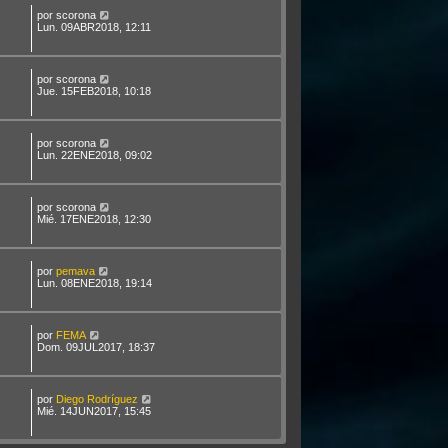
por
scorona
Lun. 09ABR2018, 12:11
por
scorona
Jue. 15FEB2018, 10:18
por
scorona
Lun. 22ENE2018, 09:02
por
scorona
Mié. 17ENE2018, 12:30
por
pemava
Lun. 08ENE2018, 19:14
por
FEMA
Dom. 09JUL2017, 18:37
por
Diego Rodríguez
Mié. 14JUN2017, 15:45