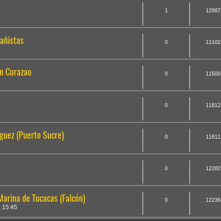
1
12987
añistas
0
11102
en Curazao
0
11500
0
11812
guez (Puerto Sucre)
0
11811
0
12282
Marina de Tucacas (Falcón)
0
12236
 15:45