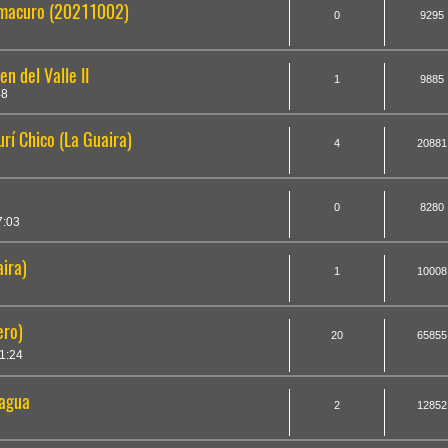
Amacuro (20211002)
0
9295
n del Valle II
1
9885
48
rí Chico (La Guaira)
4
20881
0
8280
7:03
aira)
1
10008
ero)
20
65855
1:24
bagua
2
12852