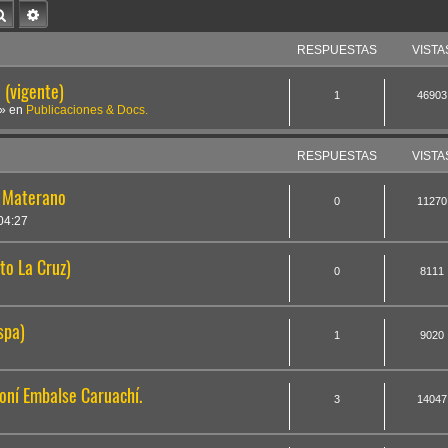
Buscar
Búsqueda avanzada
RESPUESTAS
VISTA
(vigente)
1
46903
» en
Publicaciones & Docs.
RESPUESTAS
VISTA
 Materano
0
11270
04:27
to La Cruz)
0
8111
spa)
1
9020
oní Embalse Caruachí.
3
14047