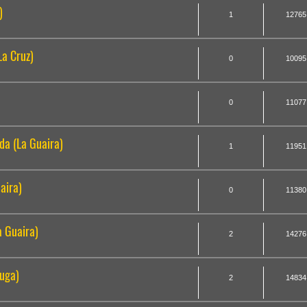
)
1
12765
La Cruz)
0
10095
0
11077
da (La Guaira)
1
11951
aira)
0
11380
a Guaira)
2
14276
tuga)
2
14834