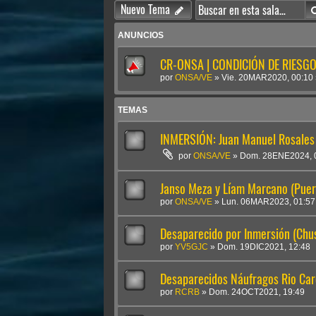
Nuevo Tema
ANUNCIOS
CR-ONSA | CONDICIÓN DE RIESGO 
por
ONSA/VE
»
Vie. 20MAR2020, 00:10
TEMAS
INMERSIÓN: Juan Manuel Rosales
por
ONSA/VE
»
Dom. 28ENE2024, 
Janso Meza y Líam Marcano (Puer
por
ONSA/VE
»
Lun. 06MAR2023, 01:57
Desaparecido por Inmersión (Chu
por
YV5GJC
»
Dom. 19DIC2021, 12:48
Desaparecidos Náufragos Rio Car
por
RCRB
»
Dom. 24OCT2021, 19:49