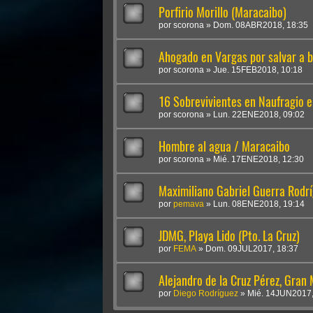
Porfirio Morillo (Maracaibo)
por
scorona
»
Dom. 08ABR2018, 18:35
Ahogado en Vargas por salvar a b
por
scorona
»
Jue. 15FEB2018, 10:18
16 Sobrevivientes en Naufragio 
por
scorona
»
Lun. 22ENE2018, 09:02
Hombre al agua / Maracaibo
por
scorona
»
Mié. 17ENE2018, 12:30
Maximiliano Gabriel Guerra Rodrí
por
pemava
»
Lun. 08ENE2018, 19:14
JDMG, Playa Lido (Pto. La Cruz)
por
FEMA
»
Dom. 09JUL2017, 18:37
Alejandro de la Cruz Pérez, Gran 
por
Diego Rodríguez
»
Mié. 14JUN2017,