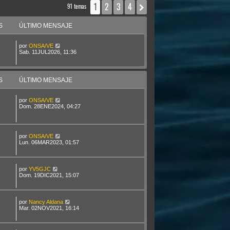
1
2
3
4
Siguiente
91 temas
S
ÚLTIMO MENSAJE
por
ONSA/VE
Sab. 11JUL2026, 11:36
S
ÚLTIMO MENSAJE
por
ONSA/VE
Dom. 28ENE2024, 04:27
por
ONSA/VE
Lun. 06MAR2023, 01:57
por
YV5GJC
Dom. 19DIC2021, 15:07
por
Nancy Aldana
Mar. 02NOV2021, 16:14