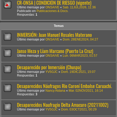
CR-ONSA | CONDICIÓN DE RIESGO (vigente)
Último mensaje por
ONSA/VE
«
Sab. 11JUL2026, 11:36
Publicado en
Publicaciones & Docs.
Respuestas:
1
Temas
INMERSIÓN: Juan Manuel Rosales Materano
Último mensaje por
ONSA/VE
«
Dom. 28ENE2024, 04:27
Janso Meza y Líam Marcano (Puerto La Cruz)
Último mensaje por
ONSA/VE
«
Lun. 06MAR2023, 01:57
Desaparecido por Inmersión (Chuspa)
Último mensaje por
YV5GJC
«
Dom. 19DIC2021, 15:07
Respuestas:
1
Desaparecidos Náufragos Rio Caroní Embalse Caruachí.
Último mensaje por
Nancy Aldana
«
Mar. 02NOV2021, 16:14
Respuestas:
3
Desaparecidos Naufragio Delta Amacuro (20211002)
Último mensaje por
YV5GJC
«
Dom. 03OCT2021, 00:29