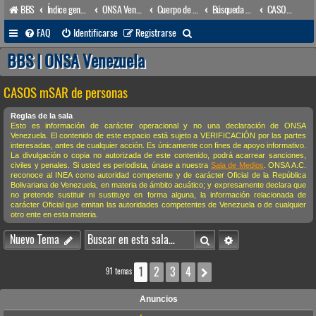
BBS
Índice general
ONSA Venezuela (acceso público)
Cuerpo de Apoyo & Salvamento Marítimo (órgano operacional)
Búsqueda & Salvamento
CASOS mSAR de personas
B
FAQ
Identificarse
Registrarse
u
BBS | ONSA Venezuela
s
CASOS mSAR de personas
c
a
Reglas de la sala
Esto es información de carácter operacional y no una declaración de ONSA
r
Venezuela. El contenido de este espacio está sujeto a VERIFICACIÓN por las partes
interesadas, antes de cualquier acción. Es únicamente con fines de apoyo informativo.
La divulgación o copia no autorizada de este contenido, podrá acarrear sanciones,
civiles y penales. Si usted es periodista, únase a nuestra
Sala de Medios
. ONSA A.C.
reconoce al INEA como autoridad competente y de carácter Oficial de la República
Bolivariana de Venezuela, en materia de ámbito acuático; y expresamente declara que
no pretende sustituir ni sustituye en forma alguna, la información relacionada de
carácter Oficial que emitan las autoridades competentes de Venezuela o de cualquier
otro ente en esta materia.
Buscar
Búsqueda avanzada
Nuevo Tema
1
2
3
4
Siguiente
91 temas
Anuncios