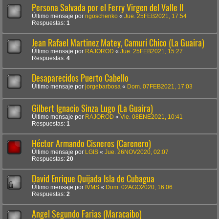
Persona Salvada por el Ferry Virgen del Valle II
Último mensaje por
ngoschenko
«
Jue. 25FEB2021, 17:54
Respuestas:
1
Jean Rafael Martinez Matey, Camurí Chico (La Guaira)
Último mensaje por
RAJOROD
«
Jue. 25FEB2021, 15:27
Respuestas:
4
Desaparecidos Puerto Cabello
Último mensaje por
jorgebarbosa
«
Dom. 07FEB2021, 17:03
Gilbert Ignacio Sinza Lugo (La Guaira)
Último mensaje por
RAJOROD
«
Vie. 08ENE2021, 10:41
Respuestas:
1
Héctor Armando Cisneros (Carenero)
Último mensaje por
LGIS
«
Jue. 26NOV2020, 02:07
Respuestas:
20
David Enrique Quijada Isla de Cubagua
Último mensaje por
IVMS
«
Dom. 02AGO2020, 16:06
Respuestas:
2
Angel Segundo Farias (Maracaibo)