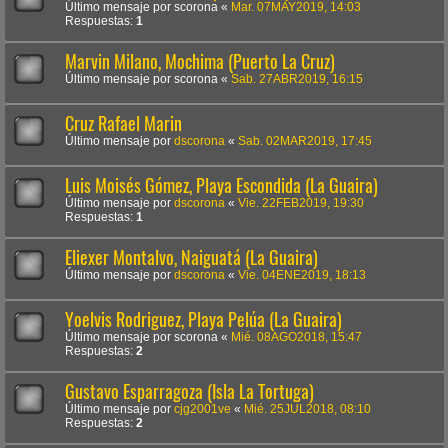
Último mensaje por
scorona
«
Mar. 07MAY2019, 14:03
Respuestas:
1
Marvin Milano, Mochima (Puerto La Cruz)
Último mensaje por
scorona
«
Sab. 27ABR2019, 16:15
Cruz Rafael Marin
Último mensaje por
dscorona
«
Sab. 02MAR2019, 17:45
Luis Moisés Gómez, Playa Escondida (La Guaira)
Último mensaje por
dscorona
«
Vie. 22FEB2019, 19:30
Respuestas:
1
Eliexer Montalvo, Naiguatá (La Guaira)
Último mensaje por
dscorona
«
Vie. 04ENE2019, 18:13
Yoelvis Rodriguez, Playa Pelúa (La Guaira)
Último mensaje por
scorona
«
Mié. 08AGO2018, 15:47
Respuestas:
2
Gustavo Esparragoza (Isla La Tortuga)
Último mensaje por
cjg2001ve
«
Mié. 25JUL2018, 08:10
Respuestas:
2