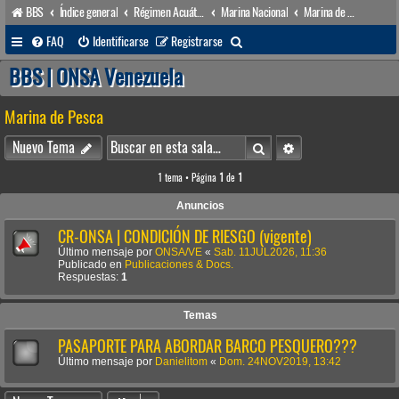
BBS
Índice general
Régimen Acuático venezolano
Marina Nacional
Marina de Pesca
B
FAQ
Identificarse
Registrarse
u
BBS | ONSA Venezuela
s
Marina de Pesca
c
a
Buscar
Búsqueda avanzada
Nuevo Tema
r
1 tema • Página
1
de
1
Anuncios
CR-ONSA | CONDICIÓN DE RIESGO (vigente)
Último mensaje por
ONSA/VE
«
Sab. 11JUL2026, 11:36
Publicado en
Publicaciones & Docs.
Respuestas:
1
Temas
PASAPORTE PARA ABORDAR BARCO PESQUERO???
Último mensaje por
Danielitom
«
Dom. 24NOV2019, 13:42