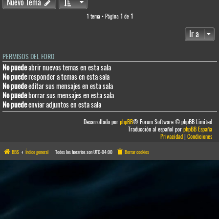
Nuevo Tema
1 tema • Página
1
de
1
Ir a
PERMISOS DEL FORO
No puede
abrir nuevos temas en esta sala
No puede
responder a temas en esta sala
No puede
editar sus mensajes en esta sala
No puede
borrar sus mensajes en esta sala
No puede
enviar adjuntos en esta sala
Desarrollado por
phpBB
® Forum Software © phpBB Limited
Traducción al español por
phpBB España
Privacidad
|
Condiciones
BBS
Índice general
Todos los horarios son
UTC-04:00
Borrar cookies