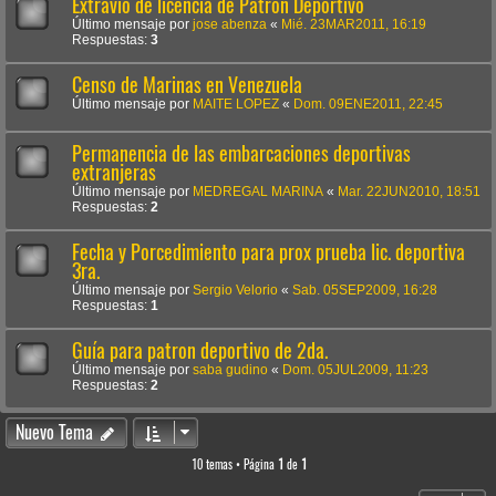
Extravío de licencia de Patrón Deportivo
Último mensaje por
jose abenza
«
Mié. 23MAR2011, 16:19
Respuestas:
3
Censo de Marinas en Venezuela
Último mensaje por
MAITE LOPEZ
«
Dom. 09ENE2011, 22:45
Permanencia de las embarcaciones deportivas
extranjeras
Último mensaje por
MEDREGAL MARINA
«
Mar. 22JUN2010, 18:51
Respuestas:
2
Fecha y Porcedimiento para prox prueba lic. deportiva
3ra.
Último mensaje por
Sergio Velorio
«
Sab. 05SEP2009, 16:28
Respuestas:
1
Guía para patron deportivo de 2da.
Último mensaje por
saba gudino
«
Dom. 05JUL2009, 11:23
Respuestas:
2
Nuevo Tema
10 temas • Página
1
de
1