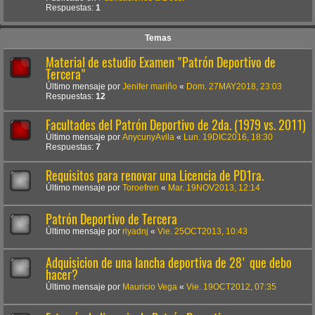
Respuestas:
1
Temas
Material de estudio Examen "Patrón Deportivo de
Tercera"
Último mensaje por
Jenifer mariño
«
Dom. 27MAY2018, 23:03
Respuestas:
12
Facultades del Patrón Deportivo de 2da. (1979 vs. 2011)
Último mensaje por
AnycunyAvila
«
Lun. 19DIC2016, 18:30
Respuestas:
7
Requisitos para renovar una Licencia de PD1ra.
Último mensaje por
Toroefren
«
Mar. 19NOV2013, 12:14
Patrón Deportivo de Tercera
Último mensaje por
riyadnj
«
Vie. 25OCT2013, 10:43
Adquisicion de una lancha deportiva de 28' que debo
hacer?
Último mensaje por
Mauricio Vega
«
Vie. 19OCT2012, 07:35