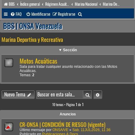
BBS
Índice general
Régimen Acuático venezolano
Marina Nacional
Marina Deportiva y Recreativa
B
FAQ
Identificarse
Registrarse
u
BBS | ONSA Venezuela
s
Marina Deportiva y Recreativa
c
a
▼ Sección
r
Motos Acuáticas
Sala para tratar cualquier asunto relacionado con las Motos
Acuáticas.
Temas:
2
Buscar
Búsqueda avanzada
Nuevo Tema
10 temas • Página
1
de
1
Anuncios
CR-ONSA | CONDICIÓN DE RIESGO (vigente)
Último mensaje por
ONSA/VE
«
Sab. 11JUL2026, 11:36
Publicado en
Publicaciones & Docs.