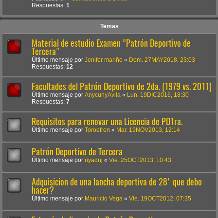
Respuestas:
1
Temas
Material de estudio Examen "Patrón Deportivo de
Tercera"
Último mensaje por
Jenifer mariño
«
Dom. 27MAY2018, 23:03
Respuestas:
12
Facultades del Patrón Deportivo de 2da. (1979 vs. 2011)
Último mensaje por
AnycunyAvila
«
Lun. 19DIC2016, 18:30
Respuestas:
7
Requisitos para renovar una Licencia de PD1ra.
Último mensaje por
Toroefren
«
Mar. 19NOV2013, 12:14
Patrón Deportivo de Tercera
Último mensaje por
riyadnj
«
Vie. 25OCT2013, 10:43
Adquisicion de una lancha deportiva de 28' que debo
hacer?
Último mensaje por
Mauricio Vega
«
Vie. 19OCT2012, 07:35