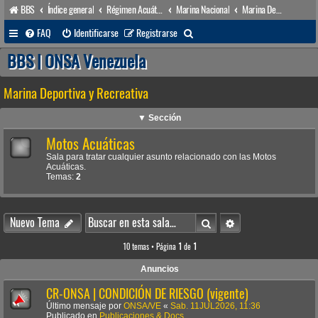
BBS
Índice general
Régimen Acuático venezolano
Marina Nacional
Marina Deportiva y Recreativa
B
FAQ
Identificarse
Registrarse
u
BBS | ONSA Venezuela
s
Marina Deportiva y Recreativa
c
a
▼ Sección
r
Motos Acuáticas
Sala para tratar cualquier asunto relacionado con las Motos
Acuáticas.
Temas:
2
Buscar
Búsqueda avanzada
Nuevo Tema
10 temas • Página
1
de
1
Anuncios
CR-ONSA | CONDICIÓN DE RIESGO (vigente)
Último mensaje por
ONSA/VE
«
Sab. 11JUL2026, 11:36
Publicado en
Publicaciones & Docs.