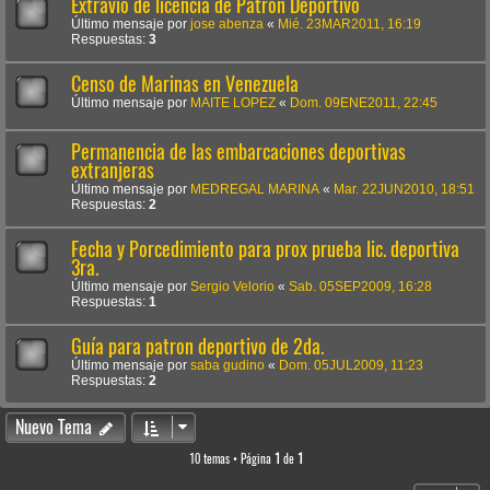
Extravío de licencia de Patrón Deportivo
Último mensaje por
jose abenza
«
Mié. 23MAR2011, 16:19
Respuestas:
3
Censo de Marinas en Venezuela
Último mensaje por
MAITE LOPEZ
«
Dom. 09ENE2011, 22:45
Permanencia de las embarcaciones deportivas
extranjeras
Último mensaje por
MEDREGAL MARINA
«
Mar. 22JUN2010, 18:51
Respuestas:
2
Fecha y Porcedimiento para prox prueba lic. deportiva
3ra.
Último mensaje por
Sergio Velorio
«
Sab. 05SEP2009, 16:28
Respuestas:
1
Guía para patron deportivo de 2da.
Último mensaje por
saba gudino
«
Dom. 05JUL2009, 11:23
Respuestas:
2
Nuevo Tema
10 temas • Página
1
de
1