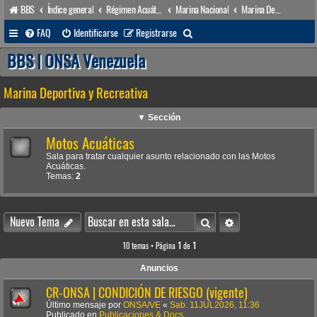
BBS
Índice general
Régimen Acuático venezolano
Marina Nacional
Marina Deportiva y Recreativa
B
FAQ
Identificarse
Registrarse
u
BBS | ONSA Venezuela
s
Marina Deportiva y Recreativa
c
a
▼ Sección
r
Motos Acuáticas
Sala para tratar cualquier asunto relacionado con las Motos
Acuáticas.
Temas:
2
Buscar
Búsqueda avanzada
Nuevo Tema
10 temas • Página
1
de
1
Anuncios
CR-ONSA | CONDICIÓN DE RIESGO (vigente)
Último mensaje por
ONSA/VE
«
Sab. 11JUL2026, 11:36
Publicado en
Publicaciones & Docs.