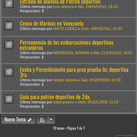
Extravío de licencia de Patrón Deportivo
Último mensaje por
jose abenza
«
Mié. 23MAR2011, 16:19
Respuestas:
3
Censo de Marinas en Venezuela
Último mensaje por
MAITE LOPEZ
«
Dom. 09ENE2011, 22:45
Permanencia de las embarcaciones deportivas
extranjeras
Último mensaje por
MEDREGAL MARINA
«
Mar. 22JUN2010, 18:51
Respuestas:
2
Fecha y Porcedimiento para prox prueba lic. deportiva
3ra.
Último mensaje por
Sergio Velorio
«
Sab. 05SEP2009, 16:28
Respuestas:
1
Guía para patron deportivo de 2da.
Último mensaje por
saba gudino
«
Dom. 05JUL2009, 11:23
Respuestas:
2
Nuevo Tema
10 temas • Página
1
de
1