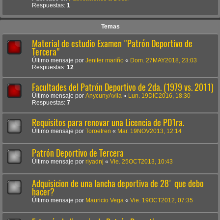
Respuestas:
1
Temas
Material de estudio Examen "Patrón Deportivo de
Tercera"
Último mensaje por
Jenifer mariño
«
Dom. 27MAY2018, 23:03
Respuestas:
12
Facultades del Patrón Deportivo de 2da. (1979 vs. 2011)
Último mensaje por
AnycunyAvila
«
Lun. 19DIC2016, 18:30
Respuestas:
7
Requisitos para renovar una Licencia de PD1ra.
Último mensaje por
Toroefren
«
Mar. 19NOV2013, 12:14
Patrón Deportivo de Tercera
Último mensaje por
riyadnj
«
Vie. 25OCT2013, 10:43
Adquisicion de una lancha deportiva de 28' que debo
hacer?
Último mensaje por
Mauricio Vega
«
Vie. 19OCT2012, 07:35