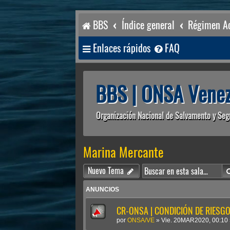
BBS
Índice general
Régimen Ac
Enlaces rápidos
FAQ
BBS | ONSA Venez
Organización Nacional de Salvamento y Seg
Marina Mercante
Nuevo Tema
ANUNCIOS
CR-ONSA | CONDICIÓN DE RIESGO 
por
ONSA/VE
»
Vie. 20MAR2020, 00:10