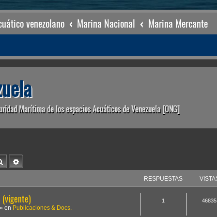
uático venezolano
Marina Nacional
Marina Mercante
uela
uridad Marítima de los espacios Acuáticos de Venezuela [ONG]
Buscar
Búsqueda avanzada
RESPUESTAS
VISTA
(vigente)
1
46835
» en
Publicaciones & Docs.