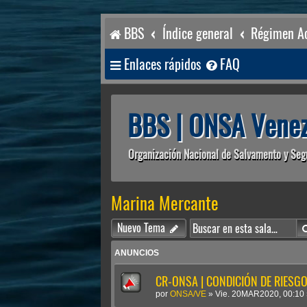
BBS
Índice general
Régimen Ac
Enlaces rápidos
FAQ
BBS | ONSA Venez
Organización Nacional de Salvamento y Seg
Marina Mercante
Nuevo Tema
ANUNCIOS
CR-ONSA | CONDICIÓN DE RIESGO 
por
ONSA/VE
»
Vie. 20MAR2020, 00:10