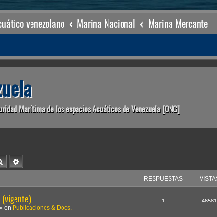
uático venezolano
Marina Nacional
Marina Mercante
uela
uridad Marítima de los espacios Acuáticos de Venezuela [ONG]
Buscar
Búsqueda avanzada
RESPUESTAS
VISTA
(vigente)
1
46581
» en
Publicaciones & Docs.