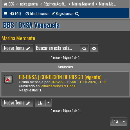
BBS
Índice general
Régimen Acuático venezolano
Marina Nacional
Marina Mercante
B
FAQ
Identificarse
Registrarse
u
BBS | ONSA Venezuela
s
Marina Mercante
c
a
Buscar
Búsqueda avanzada
Nuevo Tema
r
0 temas • Página
1
de
1
Anuncios
CR-ONSA | CONDICIÓN DE RIESGO (vigente)
Último mensaje por
ONSA/VE
«
Sab. 11JUL2026, 11:36
Publicado en
Publicaciones & Docs.
Respuestas:
1
Nuevo Tema
0 temas • Página
1
de
1
Ir a