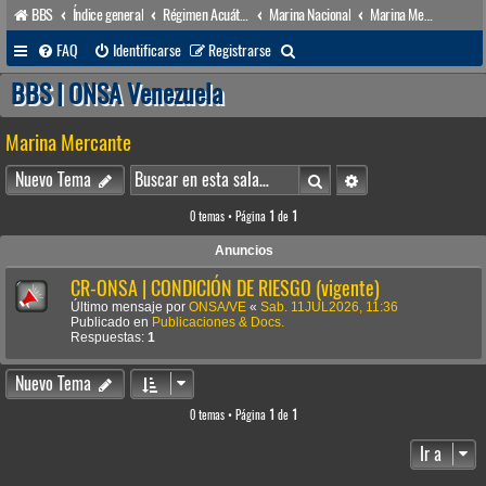
BBS
Índice general
Régimen Acuático venezolano
Marina Nacional
Marina Mercante
B
FAQ
Identificarse
Registrarse
u
BBS | ONSA Venezuela
s
Marina Mercante
c
a
Buscar
Búsqueda avanzada
Nuevo Tema
r
0 temas • Página
1
de
1
Anuncios
CR-ONSA | CONDICIÓN DE RIESGO (vigente)
Último mensaje por
ONSA/VE
«
Sab. 11JUL2026, 11:36
Publicado en
Publicaciones & Docs.
Respuestas:
1
Nuevo Tema
0 temas • Página
1
de
1
Ir a