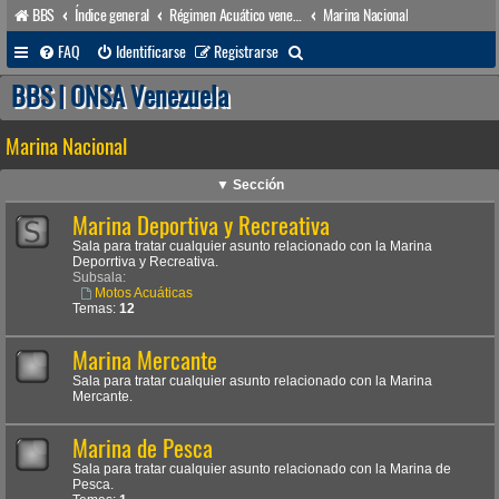
BBS
Índice general
Régimen Acuático venezolano
Marina Nacional
B
FAQ
Identificarse
Registrarse
u
BBS | ONSA Venezuela
s
Marina Nacional
c
a
▼ Sección
r
Marina Deportiva y Recreativa
Sala para tratar cualquier asunto relacionado con la Marina
Deporrtiva y Recreativa.
Subsala:
Motos Acuáticas
Temas:
12
Marina Mercante
Sala para tratar cualquier asunto relacionado con la Marina
Mercante.
Marina de Pesca
Sala para tratar cualquier asunto relacionado con la Marina de
Pesca.