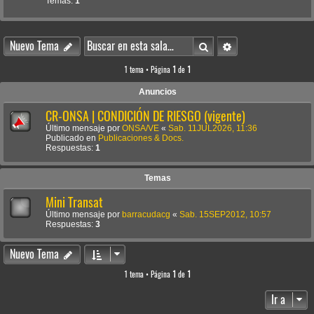
Temas:
1
Buscar
Búsqueda avanzada
Nuevo Tema
1 tema • Página
1
de
1
Anuncios
CR-ONSA | CONDICIÓN DE RIESGO (vigente)
Último mensaje por
ONSA/VE
«
Sab. 11JUL2026, 11:36
Publicado en
Publicaciones & Docs.
Respuestas:
1
Temas
Mini Transat
Último mensaje por
barracudacg
«
Sab. 15SEP2012, 10:57
Respuestas:
3
Nuevo Tema
1 tema • Página
1
de
1
Ir a