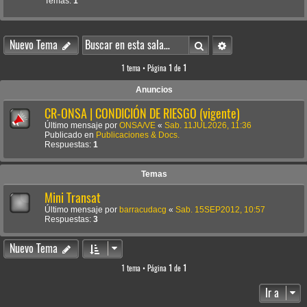
Temas:
1
Buscar
Búsqueda avanzada
Nuevo Tema
1 tema • Página
1
de
1
Anuncios
CR-ONSA | CONDICIÓN DE RIESGO (vigente)
Último mensaje por
ONSA/VE
«
Sab. 11JUL2026, 11:36
Publicado en
Publicaciones & Docs.
Respuestas:
1
Temas
Mini Transat
Último mensaje por
barracudacg
«
Sab. 15SEP2012, 10:57
Respuestas:
3
Nuevo Tema
1 tema • Página
1
de
1
Ir a