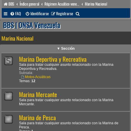
BBS
Índice general
Régimen Acuático venezolano
Marina Nacional
B
FAQ
Identificarse
Registrarse
u
BBS | ONSA Venezuela
s
Marina Nacional
c
a
▼ Sección
r
Marina Deportiva y Recreativa
Sala para tratar cualquier asunto relacionado con la Marina
Deporrtiva y Recreativa.
Subsala:
Motos Acuáticas
Temas:
12
Marina Mercante
Sala para tratar cualquier asunto relacionado con la Marina
Mercante.
Marina de Pesca
Sala para tratar cualquier asunto relacionado con la Marina de
Pesca.