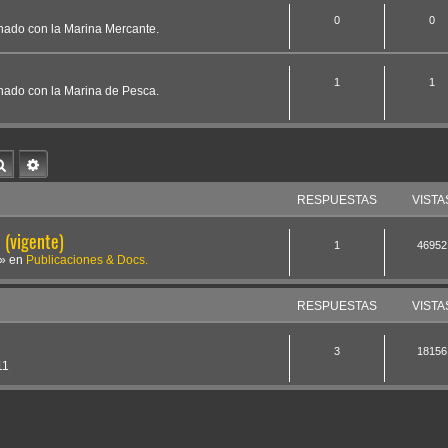
0
0
onado con la Marina Mercante.
1
1
onado con la Marina de Pesca.
Buscar
Búsqueda avanzada
RESPUESTAS
VISTA
(vigente)
1
46952
» en
Publicaciones & Docs.
RESPUESTAS
VISTA
3
18156
11