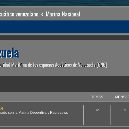
uático venezolano
Marina Nacional
uela
uridad Marítima de los espacios Acuáticos de Venezuela [ONG]
TEMAS
MENSA
va
12
39
onado con la Marina Deporrtiva y Recreativa.