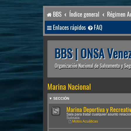
BBS
Índice general
Régimen Ac
Enlaces rápidos
FAQ
BBS | ONSA Venez
Organización Nacional de Salvamento y Seg
Marina Nacional
▼ SECCIÓN
Marina Deportiva y Recreati
Sala para tratar cualquier asunto relaci
Subsala:
Motos Acuáticas