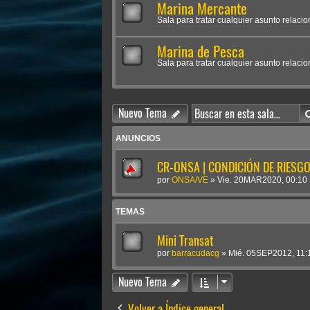
Marina Mercante
Sala para tratar cualquier asunto relaci
Marina de Pesca
Sala para tratar cualquier asunto relaci
Nuevo Tema
ANUNCIOS
CR-ONSA | CONDICIÓN DE RIESGO 
por
ONSA/VE
»
Vie. 20MAR2020, 00:10
TEMAS
Mini Transat
por
barracudacg
»
Mié. 05SEP2012, 11:
Nuevo Tema
Volver a Índice general