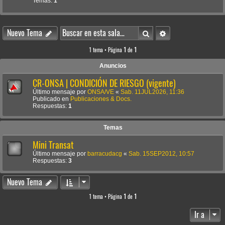
Temas:
1
Buscar
Búsqueda avanzada
Nuevo Tema
1 tema • Página
1
de
1
Anuncios
CR-ONSA | CONDICIÓN DE RIESGO (vigente)
Último mensaje por
ONSA/VE
«
Sab. 11JUL2026, 11:36
Publicado en
Publicaciones & Docs.
Respuestas:
1
Temas
Mini Transat
Último mensaje por
barracudacg
«
Sab. 15SEP2012, 10:57
Respuestas:
3
Nuevo Tema
1 tema • Página
1
de
1
Ir a