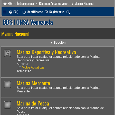
BBS
Índice general
Régimen Acuático venezolano
Marina Nacional
B
FAQ
Identificarse
Registrarse
u
BBS | ONSA Venezuela
s
Marina Nacional
c
a
▼ Sección
r
Marina Deportiva y Recreativa
Sala para tratar cualquier asunto relacionado con la Marina
Deporrtiva y Recreativa.
Subsala:
Motos Acuáticas
Temas:
12
Marina Mercante
Sala para tratar cualquier asunto relacionado con la Marina
Mercante.
Marina de Pesca
Sala para tratar cualquier asunto relacionado con la Marina de
Pesca.