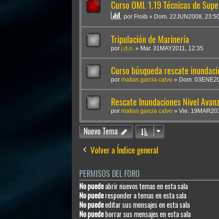
Curso OMI. 1.19 Técnicas de Supe
por
Froib
»
Dom. 22JUN2008, 23:5
Tripulación de Marinería
por
j.d.o.
»
Mar. 31MAY2011, 12:35
Curso búsqueda rescate inundaci
por
matias garcia calvo
»
Dom. 03ENE20
Rescate Inundaciones Nivel Avan
por
matias garcia calvo
»
Vie. 19MAR201
Nuevo Tema
Volver a Índice general
PERMISOS DEL FORO
No puede
abrir nuevos temas en esta sala
No puede
responder a temas en esta sala
No puede
editar sus mensajes en esta sala
No puede
borrar sus mensajes en esta sala