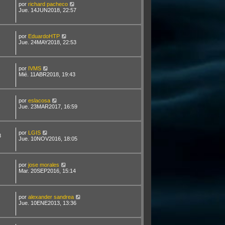
por
richard pacheco
Jue. 14JUN2018, 22:57
por
EduardoHTP
Jue. 24MAY2018, 22:53
por
IVMS
Mié. 11ABR2018, 19:43
por
eslacosa
Jue. 23MAR2017, 16:59
por
LGIS
8
Jue. 10NOV2016, 18:05
por
jose morales
Mar. 20SEP2016, 15:14
por
alexander sandrea
Jue. 10ENE2013, 13:36