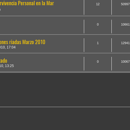
rvivencia Personal en la Mar
12
50997
0
0
10661
ones riadas Marzo 2010
1
12941
10, 17:04
zado
0
10067
0, 13:25