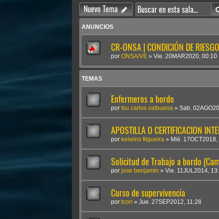
Nuevo Tema
ANUNCIOS
CR-ONSA | CONDICIÓN DE RIESGO 
por
ONSA/VE
»
Vie. 20MAR2020, 00:10
TEMAS
Enfermeros a bordo
por
tsu carlos valbuena
»
Sab. 02AGO20
APOSTILLA O CERTIFICACION INT
por
kelwins filgueira
»
Mié. 17OCT2018, 
Solicitud de Trabajo a bordo (Cam
por
jose benjamin
»
Vie. 11JUL2014, 13
Curso de supervivencia
por
tcori
»
Jue. 27SEP2012, 11:28