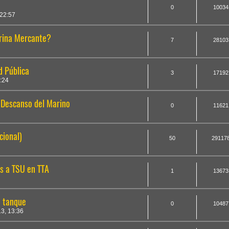
0
10034
22:57
arina Mercante?
7
28103
 Pública
3
17192
:24
& Descanso del Marino
0
11621
cional)
50
29117
os a TSU en TTA
1
13673
e tanque
0
10487
3, 13:36