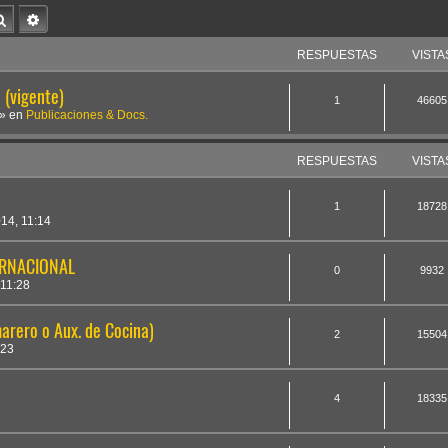
Buscar
Búsqueda avanzada
RESPUESTAS
VISTA
(vigente)
1
46605
» en
Publicaciones & Docs.
RESPUESTAS
VISTA
1
18728
14, 11:14
ERNACIONAL
0
9932
11:28
arero o Aux. de Cocina)
2
15504
:23
4
18335