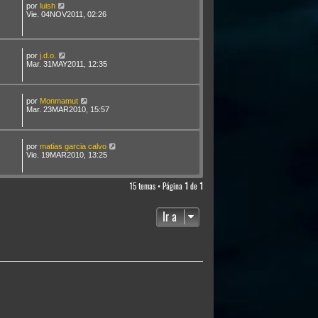
por
luish
Vie. 04NOV2011, 02:26
por
j.d.o.
Mar. 31MAY2011, 12:35
por
Monmamut
Mar. 23MAR2010, 15:57
por
matias garcia calvo
Vie. 19MAR2010, 13:25
15 temas • Página
1
de
1
Ir a