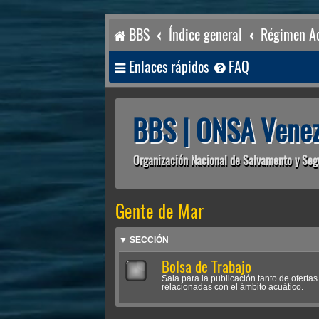
BBS
Índice general
Régimen Ac
Enlaces rápidos
FAQ
BBS | ONSA Venez
Organización Nacional de Salvamento y Seg
Gente de Mar
▼ SECCIÓN
Bolsa de Trabajo
Sala para la publicación tanto de ofert
relacionadas con el ámbito acuático.