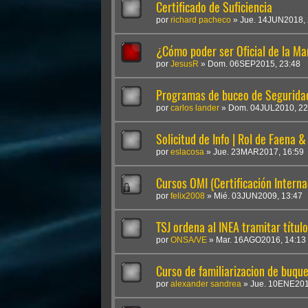
Certificado de Suficiencia
por
richard pacheco
»
Jue. 14JUN2018, 
¿Cómo poder ser Oficial de la M
por
JesusR
»
Dom. 06SEP2015, 23:48
Programas de buceo de Seguridad
por
carlos lander
»
Dom. 04JUL2010, 22
Solicitud de Info | Rol de Faena 
por
eslacosa
»
Jue. 23MAR2017, 16:59
Cursos OMI (Certificación Interna
por
felix2008
»
Mié. 03JUN2009, 13:47
TSJ ordena al INEA tramitar títul
por
ONSA/VE
»
Mar. 16AGO2016, 14:13
Curso de familiarizacion de buqu
por
alexander sandrea
»
Jue. 10ENE201