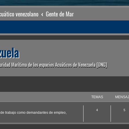
uático venezolano
Gente de Mar
uela
uridad Marítima de los espacios Acuáticos de Venezuela [ONG]
TEMAS
MENSA
4
5
as de trabajo como demandantes de empleo,