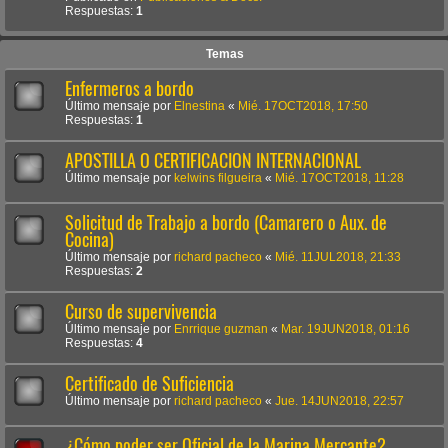
Respuestas:
1
Temas
Enfermeros a bordo
Último mensaje por
Elnestina
«
Mié. 17OCT2018, 17:50
Respuestas:
1
APOSTILLA O CERTIFICACION INTERNACIONAL
Último mensaje por
kelwins filgueira
«
Mié. 17OCT2018, 11:28
Solicitud de Trabajo a bordo (Camarero o Aux. de
Cocina)
Último mensaje por
richard pacheco
«
Mié. 11JUL2018, 21:33
Respuestas:
2
Curso de supervivencia
Último mensaje por
Enrrique guzman
«
Mar. 19JUN2018, 01:16
Respuestas:
4
Certificado de Suficiencia
Último mensaje por
richard pacheco
«
Jue. 14JUN2018, 22:57
¿Cómo poder ser Oficial de la Marina Mercante?