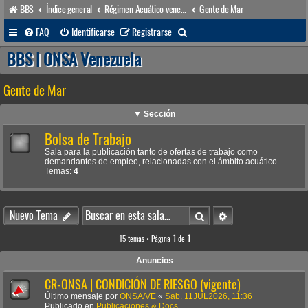
BBS
Índice general
Régimen Acuático venezolano
Gente de Mar
B
FAQ
Identificarse
Registrarse
u
BBS | ONSA Venezuela
s
Gente de Mar
c
a
▼ Sección
r
Bolsa de Trabajo
Sala para la publicación tanto de ofertas de trabajo como
demandantes de empleo, relacionadas con el ámbito acuático.
Temas:
4
Buscar
Búsqueda avanzada
Nuevo Tema
15 temas • Página
1
de
1
Anuncios
CR-ONSA | CONDICIÓN DE RIESGO (vigente)
Último mensaje por
ONSA/VE
«
Sab. 11JUL2026, 11:36
Publicado en
Publicaciones & Docs.