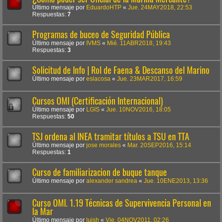
Último mensaje por
EduardoHTP
«
Jue. 24MAY2018, 22:53
Respuestas:
7
Programas de buceo de Seguridad Pública
Último mensaje por
IVMS
«
Mié. 11ABR2018, 19:43
Respuestas:
3
Solicitud de Info | Rol de Faena & Descanso del Marino
Último mensaje por
eslacosa
«
Jue. 23MAR2017, 16:59
Cursos OMI (Certificación Internacional)
Último mensaje por
LGIS
«
Jue. 10NOV2016, 18:05
Respuestas:
50
TSJ ordena al INEA tramitar títulos a TSU en TTA
Último mensaje por
jose morales
«
Mar. 20SEP2016, 15:14
Respuestas:
1
Curso de familiarizacion de buque tanque
Último mensaje por
alexander sandrea
«
Jue. 10ENE2013, 13:36
Curso OMI. 1.19 Técnicas de Supervivencia Personal en
la Mar
Último mensaje por
luish
«
Vie. 04NOV2011, 02:26