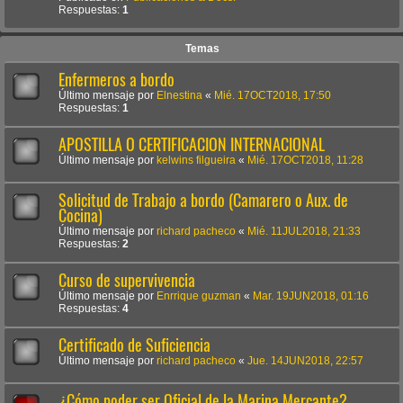
Respuestas:
1
Temas
Enfermeros a bordo
Último mensaje por
Elnestina
«
Mié. 17OCT2018, 17:50
Respuestas:
1
APOSTILLA O CERTIFICACION INTERNACIONAL
Último mensaje por
kelwins filgueira
«
Mié. 17OCT2018, 11:28
Solicitud de Trabajo a bordo (Camarero o Aux. de
Cocina)
Último mensaje por
richard pacheco
«
Mié. 11JUL2018, 21:33
Respuestas:
2
Curso de supervivencia
Último mensaje por
Enrrique guzman
«
Mar. 19JUN2018, 01:16
Respuestas:
4
Certificado de Suficiencia
Último mensaje por
richard pacheco
«
Jue. 14JUN2018, 22:57
¿Cómo poder ser Oficial de la Marina Mercante?