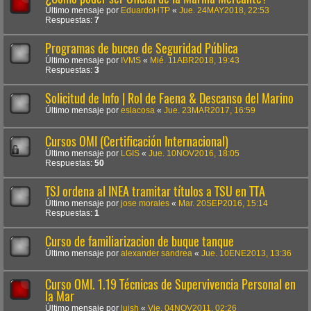
Último mensaje por
EduardoHTP
«
Jue. 24MAY2018, 22:53
Respuestas:
7
Programas de buceo de Seguridad Pública
Último mensaje por
IVMS
«
Mié. 11ABR2018, 19:43
Respuestas:
3
Solicitud de Info | Rol de Faena & Descanso del Marino
Último mensaje por
eslacosa
«
Jue. 23MAR2017, 16:59
Cursos OMI (Certificación Internacional)
Último mensaje por
LGIS
«
Jue. 10NOV2016, 18:05
Respuestas:
50
TSJ ordena al INEA tramitar títulos a TSU en TTA
Último mensaje por
jose morales
«
Mar. 20SEP2016, 15:14
Respuestas:
1
Curso de familiarizacion de buque tanque
Último mensaje por
alexander sandrea
«
Jue. 10ENE2013, 13:36
Curso OMI. 1.19 Técnicas de Supervivencia Personal en
la Mar
Último mensaje por
luish
«
Vie. 04NOV2011, 02:26