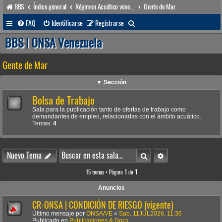
BBS
Índice general
Régimen Acuático venezolano
Gente de Mar
B
FAQ
Identificarse
Registrarse
u
BBS | ONSA Venezuela
s
Gente de Mar
c
a
▼ Sección
r
Bolsa de Trabajo
Sala para la publicación tanto de ofertas de trabajo como
demandantes de empleo, relacionadas con el ámbito acuático.
Temas:
4
Buscar
Búsqueda avanzada
Nuevo Tema
15 temas • Página
1
de
1
Anuncios
CR-ONSA | CONDICIÓN DE RIESGO (vigente)
Último mensaje por
ONSA/VE
«
Sab. 11JUL2026, 11:36
Publicado en
Publicaciones & Docs.