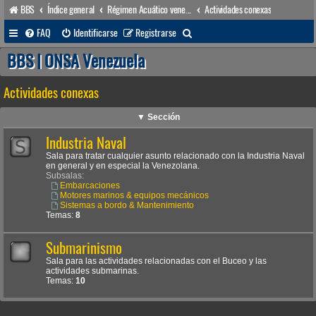
BBS
Índice general
Régimen Acuático venezolano
Actividades conexas
B
FAQ
Identificarse
Registrarse
u
BBS | ONSA Venezuela
s
Actividades conexas
c
a
▼ Sección
r
Industria Naval
Sala para tratar cualquier asunto relacionado con la Industria Naval
en general y en especial la Venezolana.
Subsalas:
Embarcaciones
Motores marinos & equipos mecánicos
Sistemas a bordo & Mantenimiento
Temas:
8
Submarinismo
Sala para las actividades relacionadas con el Buceo y las
actividades submarinas.
Temas:
10