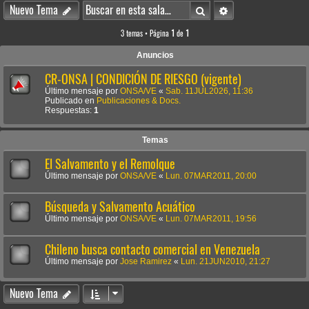
Buscar
Búsqueda avanzada
Nuevo Tema
3 temas • Página
1
de
1
Anuncios
CR-ONSA | CONDICIÓN DE RIESGO (vigente)
Último mensaje por
ONSA/VE
«
Sab. 11JUL2026, 11:36
Publicado en
Publicaciones & Docs.
Respuestas:
1
Temas
El Salvamento y el Remolque
Último mensaje por
ONSA/VE
«
Lun. 07MAR2011, 20:00
Búsqueda y Salvamento Acuático
Último mensaje por
ONSA/VE
«
Lun. 07MAR2011, 19:56
Chileno busca contacto comercial en Venezuela
Último mensaje por
Jose Ramirez
«
Lun. 21JUN2010, 21:27
Nuevo Tema